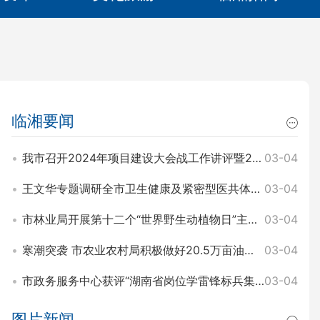
临湘要闻
我市召开2024年项目建设大会战工作讲评暨2025年园区项目建设大会战工作动员会 王文华 刘琦出席
03-04
王文华专题调研全市卫生健康及紧密型医共体建设工作 刘琦参加
03-04
市林业局开展第十二个“世界野生动植物日”主题宣传活动
03-04
寒潮突袭 市农业农村局积极做好20.5万亩油菜田间管理和防寒工作
03-04
市政务服务中心获评“湖南省岗位学雷锋标兵集体”称号
03-04
图片新闻