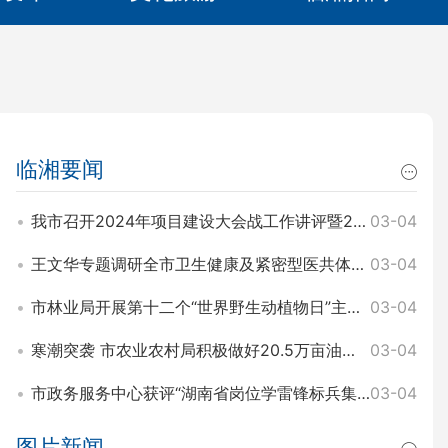
临湘要闻
我市召开2024年项目建设大会战工作讲评暨2025年园区项目建设大会战工作动员会 王文华 刘琦出席
03-04
王文华专题调研全市卫生健康及紧密型医共体建设工作 刘琦参加
03-04
市林业局开展第十二个“世界野生动植物日”主题宣传活动
03-04
寒潮突袭 市农业农村局积极做好20.5万亩油菜田间管理和防寒工作
03-04
市政务服务中心获评“湖南省岗位学雷锋标兵集体”称号
03-04
图片新闻