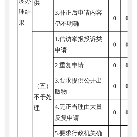
度办
供
理结
3.补正后申请内容
0
0
果
仍不明确
1.信访举报投诉类
0
0
申请
2.重复申请
0
0
3.要求提供公开出
（五）
0
0
版物
不予处
4.无正当理由大量
理
0
0
反复申请
5.要求行政机关确