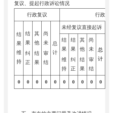
复议、提起行政诉讼情况
行政复议
行政诉
未经复议直接起诉
复
结
其
尚
结
结
结
其
尚
结
果
他
未
果
总
果
果
他
未
果
总
维
计
纠
结
审
计
维
纠
结
审
维
持
正
果
结
持
正
果
结
持
0
0
0
0
0
0
0
0
0
0
0