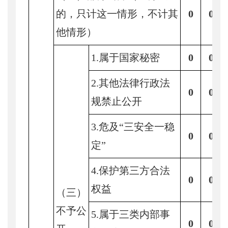
的，只计这一情形，不计其
0
0
他情形）
1.属于国家秘密
0
0
2.其他法律行政法
0
0
规禁止公开
3.危及“三安全一稳
0
0
定”
4.保护第三方合法
0
0
权益
（三）
不予公
5.属于三类内部事
0
0