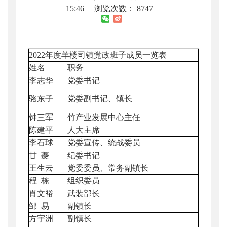
15:46
浏览次数：
8747
2022年度羊楼司镇党政班子成员一览表
姓名
职务
李志华
党委书记
骆东子
党委副书记、镇长
钟三军
竹产业发展中心主任
陈建平
人大主席
李石球
党委宣传、统战委员
甘 夔
纪委书记
王生云
党委委员、常务副镇长
程 栋
组织委员
肖文裕
武装部长
邹 易
副镇长
方宇洲
副镇长