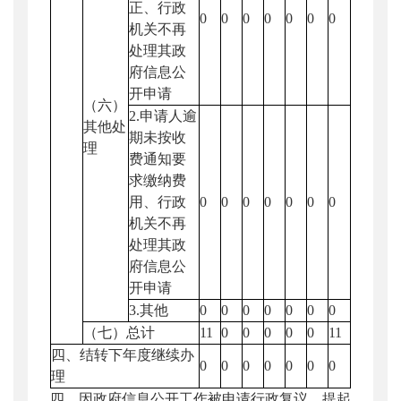
正、行政
0
0
0
0
0
0
0
机关不再
处理其政
府信息公
开申请
（六）
2.申请人逾
其他处
期未按收
理
费通知要
求缴纳费
用、行政
0
0
0
0
0
0
0
机关不再
处理其政
府信息公
开申请
3.其他
0
0
0
0
0
0
0
（七）总计
11
0
0
0
0
0
11
四、结转下年度继续办
0
0
0
0
0
0
0
理
四、因政府信息公开工作被申请行政复议、提起