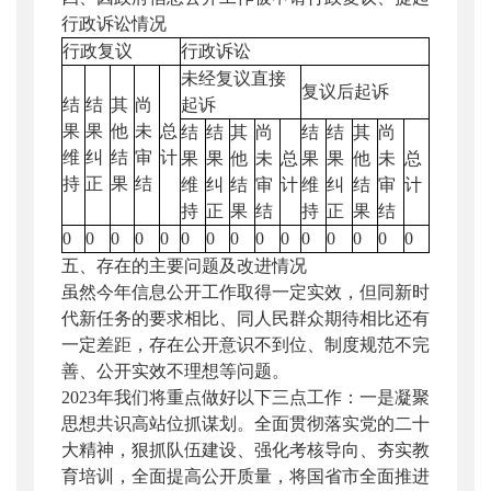
行政诉讼情况
行政复议
行政诉讼
未经复议直接
复议后起诉
结
结
其
尚
起诉
果
果
他
未
总
结
结
其
尚
结
结
其
尚
维
纠
结
审
计
果
果
他
未
总
果
果
他
未
总
持
正
果
结
维
纠
结
审
计
维
纠
结
审
计
持
正
果
结
持
正
果
结
0
0
0
0
0
0
0
0
0
0
0
0
0
0
0
五、存在的主要问题及改进情况
虽然今年信息公开工作取得一定实效，但同新时
代新任务的要求相比、同人民群众期待相比还有
一定差距，存在公开意识不到位、制度规范不完
善、公开实效不理想等问题。
2023年我们将重点做好以下三点工作：一是凝聚
思想共识高站位抓谋划。全面贯彻落实党的二十
大精神，狠抓队伍建设、强化考核导向、夯实教
育培训，全面提高公开质量，将国省市全面推进