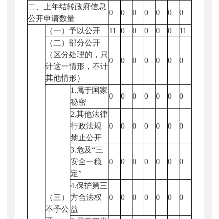
二、上年结转政府信息
0
0
0
0
0
0
0
公开申请数量
（一）予以公开
11
0
0
0
0
0
11
（二）部分公开
（区分处理的，只
0
0
0
0
0
0
0
计这一情形，不计
其他情形）
1.属于国家
0
0
0
0
0
0
0
秘密
2.其他法律
行政法规
0
0
0
0
0
0
0
禁止公开
3.危及“三
安全一稳
0
0
0
0
0
0
0
定”
4.保护第三
（三）
方合法权
0
0
0
0
0
0
0
不予公
益