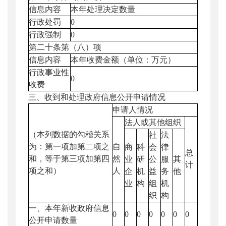
信息内容
本年处理决定数量
行政处罚
0
行政强制
0
第二十条第（八）项
信息内容
本年收费金额（单位：万元）
行政事业性
0
收费
三、收到和处理政府信息公开申请情况
申请人情况
法人或其他组织
（本列数据的勾稽关系
社
法
为：第一项加第二项之
自
商
科
会
律
总
和，等于第三项加第四
然
业
研
公
服
其
计
项之和）
人
企
机
益
务
他
业
构
组
机
织
构
一、本年新收政府信息
0
0
0
0
0
0
0
公开申请数量