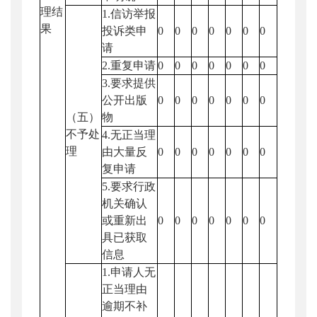
理结
1.信访举报
果
投诉类申
0
0
0
0
0
0
0
请
2.重复申请
0
0
0
0
0
0
0
3.要求提供
公开出版
0
0
0
0
0
0
0
（五）
物
不予处
4.无正当理
理
由大量反
0
0
0
0
0
0
0
复申请
5.要求行政
机关确认
或重新出
0
0
0
0
0
0
0
具已获取
信息
1.申请人无
正当理由
逾期不补