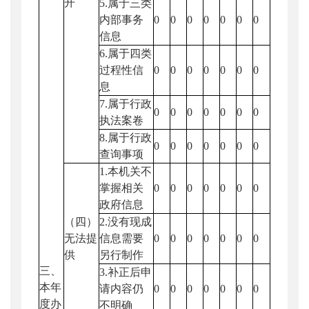
开
5.属于三类
内部事务
0
0
0
0
0
0
0
信息
6.属于四类
过程性信
0
0
0
0
0
0
0
息
7.属于行政
0
0
0
0
0
0
0
执法案卷
8.属于行政
0
0
0
0
0
0
0
查询事项
1.本机关不
掌握相关
0
0
0
0
0
0
0
政府信息
（四）
2.没有现成
无法提
信息需要
0
0
0
0
0
0
0
供
另行制作
三、
3.补正后申
本年
请内容仍
0
0
0
0
0
0
0
度办
不明确