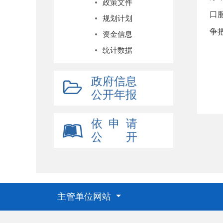
政策文件
口
规划计划
争
资金信息
统计数据
政府信息
公开年报
依 申 请
公 开
主管单位网站