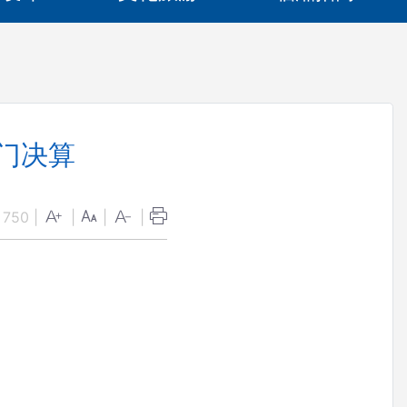
门决算
：
750
|
|
|
|