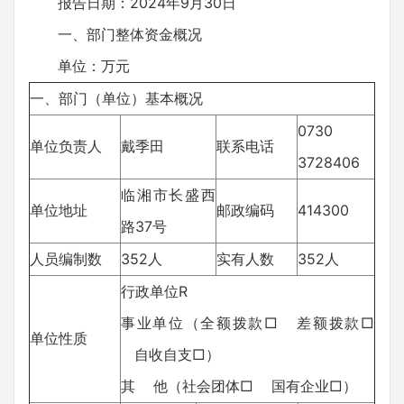
报告日期：2024年9月30日
一、部门整体资金概况
单位：万元
一、部门（单位）基本概况
0730
单位负责人
戴季田
联系电话
3728406
临湘市长盛西
单位地址
邮政编码
414300
路37号
人员编制数
352人
实有人数
352人
行政单位R
事业单位（全额拨款□ 差额拨款□
单位性质
自收自支□）
其 他（社会团体□ 国有企业□）