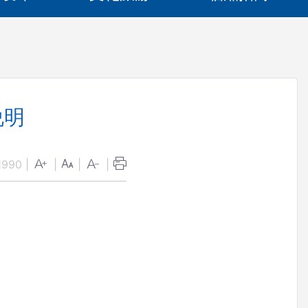
说明
1990
|
|
|
|