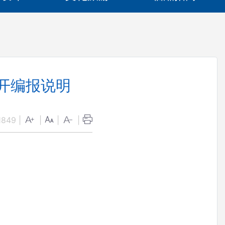
公开编报说明
1849
|
|
|
|