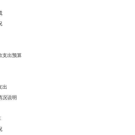
成
况
款支出预算
支出
情况说明
算
况