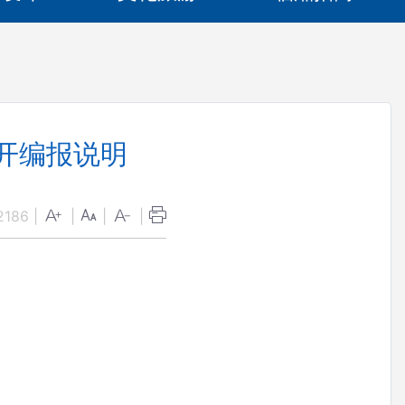
公开编报说明
2186
|
|
|
|