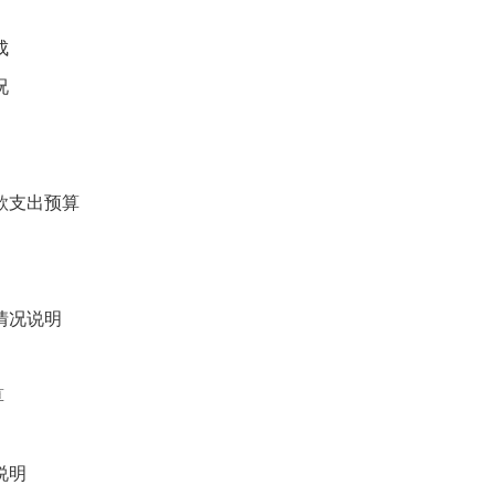
成
况
款支出预算
情况说明
算
说明