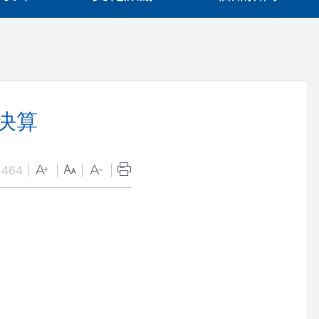
决算
：
464
|
|
|
|