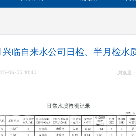
月兴临自来水公司日检、半月检水
5-06-05 10:40
浏览量