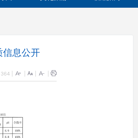
质信息公开
：
364
|
|
|
|