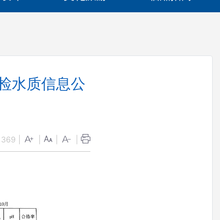
月检水质信息公
：
369
|
|
|
|