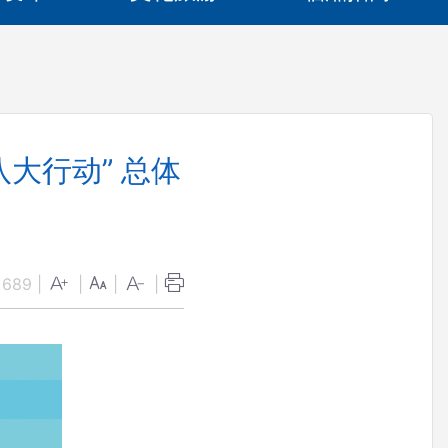
大行动” 总体
：
689
|
|
|
|