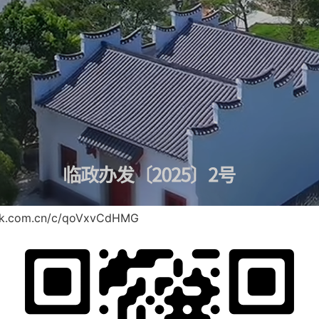
ook.com.cn/c/qoVxvCdHMG