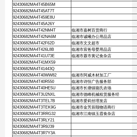
92430682MA4T45B65M
92430682MA4T45AT7T
92430682MA4T459E8U
92430682MA4T45A26Y
92430682MA4T42NM4T
临湘市嘉树百货商行
92430682MA4T42NA6M
临湘市诚曦办公用品店
92430682MA4T42F62D
临湘市文文超市
92430682MA4T426L8B
临湘市宸爸母婴用品店
92430682MA4T41U73E
临湘市聂市黄记食杂店
92430682MA4T41MX59
92430682MA4T41443Q
92430682MA4T40WW82
临湘市阿威木材加工厂
92430682MA4T40R550
临湘市诗恒广告服务部
92430682MA4T40HE5U
临湘市长塘镇骆氏农场
92430682MA4T3U2NXL
临湘市德峰机械租赁服务经
92430682MA4T3TEL7B
临湘市爱莉丝理发店
92430682MA4T3TEK9G
临湘市金芳辰颐物语商行
92430682MA4T3RRG32
临湘市江南镇玉霞食杂店
92430682MA4T3RLY21
92430682MA4T3R9J39
92430682MA4T3R7Y3A