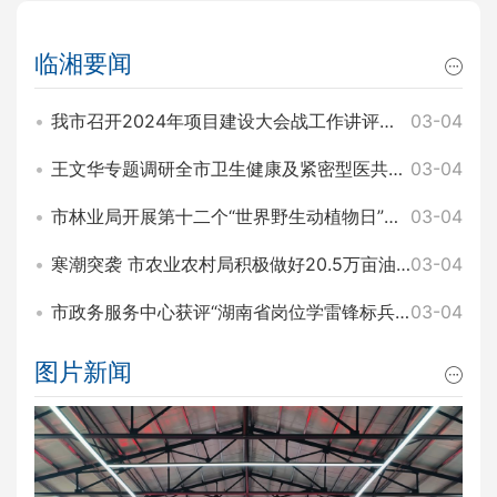
临湘要闻
我市召开2024年项目建设大会战工作讲评暨2025年园区项目建设大会战工作动员会 王文华 刘琦出席
03-04
王文华专题调研全市卫生健康及紧密型医共体建设工作 刘琦参加
03-04
市林业局开展第十二个“世界野生动植物日”主题宣传活动
03-04
寒潮突袭 市农业农村局积极做好20.5万亩油菜田间管理和防寒工作
03-04
市政务服务中心获评“湖南省岗位学雷锋标兵集体”称号
03-04
图片新闻