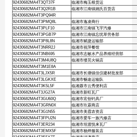
92430682MA4T3QT37F
临湘市梅玉根货运
92430682MA4T3Q2R1B
临湘市江南镇姚氏百货店
92430682MA4T3PQ94R
92430682MA4T3PMQ8L
临湘市逸凌商行
92430682MA4T3PLF10
临湘市江南镇飞宇汽修
92430682MA4T3PGB7P
临湘市江南镇忘忧草劳务部
92430682MA4T3P8L8N
临湘市赋捷运输部
92430682MA4T3NRR2J
临湘市祝萍餐馆
92430682MA4T3NB695
临湘市志敏水产品养殖经营部
92430682MA4T3M4U8Q
临湘市缕芫火锅店
92430682MA4T3M1E8A
92430682MA4T3LJX5R
临湘市长塘镇佳仪建材批发部
92430682MA4T3LGKXE
临湘市畅途运输队
92430682MA4T3K5L5F
临湘聂市云秀便利店
92430682MA4T3JG27A
临湘市新旺瓦厂
92430682MA4T3GU60Q
临湘市宏创钓具厂
92430682MA4T3GRN0X
临湘市玖霖商店
92430682MA4T3G1N55
临湘市美霞农资店
92430682MA4T3FPU2N
临湘市爱车一族汽修店
92430682MA4T3ER234
临湘市坦渡悦来瓦厂
92430682MA4T3EMX5F
临湘市杨烨服装店