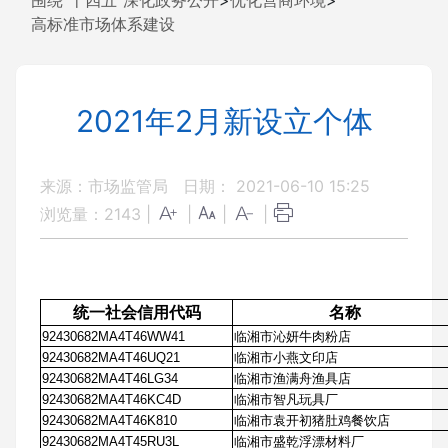
围绕“十四五”深化政务公开
>
优化营商环境
>
高标准市场体系建设
2021年2月新设立个体
来源：市场监管局
日期： 2021-06-10 15:25
浏览量：
2143
|
|
|
|
统一社会信用代码
名称
92430682MA4T46WW41
临湘市沁妍牛肉粉店
92430682MA4T46UQ21
临湘市小燕文印店
92430682MA4T46LG34
临湘市渔满舟渔具店
92430682MA4T46KC4D
临湘市智凡玩具厂
92430682MA4T46K810
临湘市袁开初猪肚鸡餐饮店
92430682MA4T45RU3L
临湘市盛乾浮漂材料厂