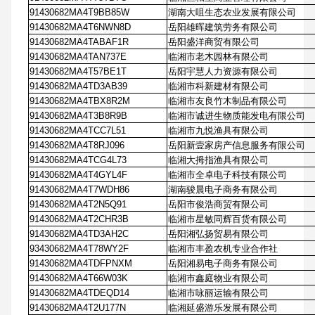
91430682MA4T9BB85W
湖南大咀生态农业发展有限公司
91430682MA4T6NWN8D
岳阳雄晖建筑劳务有限公司
91430682MA4TABAF1R
岳阳盛洋商贸有限公司
91430682MA4TAN737E
临湘市老木园林有限公司
91430682MA4T57BE1T
岳阳宇慧人力资源有限公司
91430682MA4TD3AB39
临湘市科新建材有限公司
91430682MA4TBX8R2M
临湘市友良竹木制品有限公司
91430682MA4T3B8R9B
临湘市诚进生物质能发电有限公司
91430682MA4TCC7L51
临湘市九悦渔具有限公司
91430682MA4T8RJ096
岳阳新壹家房产信息服务有限公司
91430682MA4TCG4L73
临湘大拇指渔具有限公司
91430682MA4T4GYL4F
临湘市全卓电子科技有限公司
91430682MA4T7WDH86
湖南骏晨电子商务有限公司
91430682MA4T2N5Q91
岳阳市俊浩商贸有限公司
91430682MA4T2CHR3B
临湘市星敏同辉百货有限公司
91430682MA4TD3AH2C
岳阳湘弘扬贸易有限公司
93430682MA4T78WY2F
临湘市丰盈农机专业合作社
91430682MA4TDFPNXM
岳阳湘易电子商务有限公司
91430682MA4T66W03K
临湘市鑫庭物业有限公司
91430682MA4TDEQD14
临湘市咏丽运输有限公司
91430682MA4T2U177N
临湘延盛游乐发展有限公司