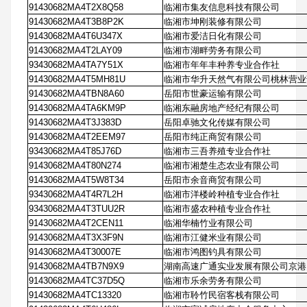
91430682MA4T2X8Q58
临湘市集友信息科技有限公司
91430682MA4T3B8P2K
临湘市坤刚装修有限公司
91430682MA4T6U347X
临湘市爱洁日化有限公司
91430682MA4T2LAY09
临湘市湖畔劳务有限公司
93430682MA4TA7Y51X
临湘市年年丰种养专业合作社
91430682MA4T5MH81U
临湘市华升天然气有限公司桃林营业
91430682MA4TBN8A60
岳阳市世豪运输有限公司
91430682MA4TA6KM9P
临湘东融房地产经纪有限公司
91430682MA4T3J383D
岳阳卓驰文化传媒有限公司
91430682MA4T2EEM97
岳阳市纯正商贸有限公司
93430682MA4T85J76D
临湘市三吾养殖专业合作社
91430682MA4T80N274
临湘市湘楚生态农业有限公司
91430682MA4T5W8T34
岳阳市余音商贸有限公司
93430682MA4T4R7L2H
临湘市洋楼岭种植专业合作社
93430682MA4T3TUU2R
临湘市盛农种植专业合作社
91430682MA4T2CEN11
临湘华楠竹业有限公司
91430682MA4T3X3F9N
临湘市江健米业有限公司
91430682MA4T30007E
临湘市鸿图钓具有限公司
91430682MA4TB7N9X9
湖南高速广通实业发展有限公司京港
91430682MA4TC37D5Q
临湘市乐余劳务有限公司
91430682MA4TC13320
临湘市聆竹民宿客栈有限公司