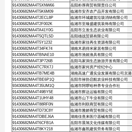
91430682MA4T5XNW66
岳阳朴厚商贸有限责任公司
91430682MA4T5K6M09
临湘市安齐农产品开发有限公司
91430682MA4T2ECL8P
临湘市环城建筑垃圾消纳有限公司
91430682MA4T2F002K
临湘市至臻盛建筑装饰有限公司
91430682MA4TA41Y0G
岳阳市立发生态农业有限公司
91430682MA4T5QTL5D
岳阳雄战贸易有限公司
91430682MA4T5Y1232
临湘市家佳再生资源有限公司
91430682MA4T34FK74
湖南木易得米家居有限公司
91430682MA4TBNAE10
临湘市渔姬渔具有限公司
91430682MA4T3P726B
岳阳马家洞生态旅游开发有限公司
91430682MA4TC7RX7J
临湘市家何房产经纪中心
91430682MA4TB7ME4B
湖南高速广通实业发展有限公司京港
91430682MA4TBE6P1Q
岳阳市禄协启航农业科技有限公司
93430682MA4T35UM1Q
临湘市阿啰哈种养专业合作社
91430682MA4T49BY5E
临湘市辉达运输有限公司
91430682MA4T1UHY48
临湘市山下牛业有限公司
91430682MA4T88RF0N
临湘市利联商贸有限公司
91430682MA4TD73C8Y
临湘市雅娇商贸有限公司
91430682MA4TDBEJ6A
湖南佳熹来医疗器械有限公司
91430682MA4T6CFB1A
岳阳市晨旭文化传媒有限公司
91430682MA4T8KY218
临湘市鑫凯建筑劳务有限公司