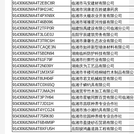
91430682MA4T2EBC8R
临湘市马安建材有限公司
91430682MA4T9H2J4C
临湘市润康老百姓健康药房
91430682MA4T4PXN9X
临湘市火楹农业开发有限公司
91430682MA4T46B096
临湘市璀璨星河传媒有限公司
91430682MA4T2TFP0R
福建恒禹建设有限公司临湘分公司
91430682MA4T3LGE0J
岳阳宇辰建筑劳务有限公司
91430682MA4T3TRC6H
临湘市康馨生态农业有限公司
91430682MA4TCAQE3N
临湘市如祥新型墙体材料有限公司
91430682MA4T5BDN94
湖南临科防护科技有限公司
91430682MA4T61F79F
临湘市行辉竹业有限公司
91430682MA4T2N039Y
湖南庆为工艺品有限公司
91430682MA4T1M3X5F
临湘市羊楼司梧桐铺竹木制品有限公
91430682MA4T8UH04F
临湘市若文机械租赁有限公司
91430682MA4TC0X65Q
临湘子鳞钓具有限公司
91430682MA4T7JMA2H
临湘宽窄竹木加工有限公司
91430682MA4T3P7H94
临湘市星敏同辉百货有限公司临湘分
93430682MA4T7JD11H
临湘市昌联种养专业合作社
91430682MA4T4YCG24
临湘市渔小湘钓具有限公司
93430682MA4T75RK80
临湘市欣园种养殖专业合作社
91430682MA4T6B4M9P
临湘市盈捷砂石贸易有限公司
91430682MA4T8XFU5H
岳阳骏鸿鑫道路工程有限公司