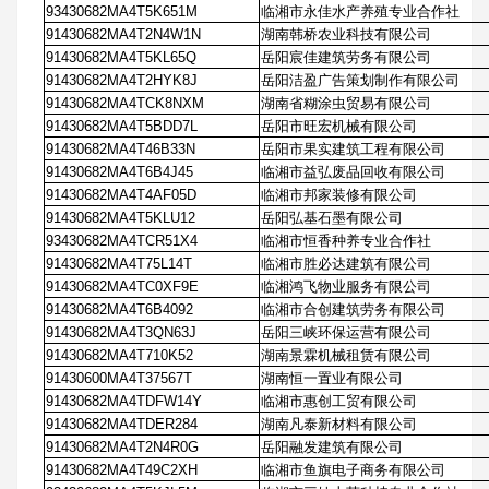
93430682MA4T5K651M
临湘市永佳水产养殖专业合作社
91430682MA4T2N4W1N
湖南韩桥农业科技有限公司
91430682MA4T5KL65Q
岳阳宸佳建筑劳务有限公司
91430682MA4T2HYK8J
岳阳洁盈广告策划制作有限公司
91430682MA4TCK8NXM
湖南省糊涂虫贸易有限公司
91430682MA4T5BDD7L
岳阳市旺宏机械有限公司
91430682MA4T46B33N
岳阳市果实建筑工程有限公司
91430682MA4T6B4J45
临湘市益弘废品回收有限公司
91430682MA4T4AF05D
临湘市邦家装修有限公司
91430682MA4T5KLU12
岳阳弘基石墨有限公司
93430682MA4TCR51X4
临湘市恒香种养专业合作社
91430682MA4T75L14T
临湘市胜必达建筑有限公司
91430682MA4TC0XF9E
临湘鸿飞物业服务有限公司
91430682MA4T6B4092
临湘市合创建筑劳务有限公司
91430682MA4T3QN63J
岳阳三峡环保运营有限公司
91430682MA4T710K52
湖南景霖机械租赁有限公司
91430600MA4T37567T
湖南恒一置业有限公司
91430682MA4TDFW14Y
临湘市惠创工贸有限公司
91430682MA4TDER284
湖南凡泰新材料有限公司
91430682MA4T2N4R0G
岳阳融发建筑有限公司
91430682MA4T49C2XH
临湘市鱼旗电子商务有限公司