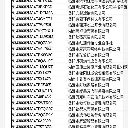
91430682MA4T9E1M44
临湘市鸿鹤机动车驾驶员培训学校有
91430682MA4T3BKR5D
临湘惠源石油化工有限公司羊楼司湘
91430682MA4T1RCM6A
岳阳凡越运输有限公司
91430682MA4T4GYE7J
岳阳隽颖环保科技有限公司
91430682MA4T7WC53L
临湘市丽萍农业开发有限公司
91430682MA4TAXTXXU
湖南璐卓德商贸有限公司
91430682MA4T1NW53M
岳阳婕薇家居有限公司
93430682MA4T8Q7G0Y
临湘市红莲种植专业合作社
91430682MA4TA0LRX4
临湘市家家帮网络科技有限公司
91430682MA4TBX8G2C
岳阳市瑞哲矿业有限公司
91430682MA4T8QWL0G
岳阳丹羽燃气设备有限公司
91430682MA4T1MQU7T
湖南卫康士健康产业有限公司临湘预
91430682MA4T3X1X37
岳阳市铭阳机械设备租赁有限公司
91430682MA4T5X1479
湖南中香香木智能家居有限公司
91430682MA4TBD5405
临湘市好晚家居有限公司
91430682MA4T6U4G1D
临湘市娜美芬汽车美容有限公司
91430682MA4T48P46K
临湘万顺叫车云信息技术有限公司
91430682MA4T5WTR00
岳阳市敏行物业管理有限公司
91430682MA4TDFQG97
岳阳德易兴商贸有限公司
91430682MA4T2QGE9K
临湘市凌伟建筑劳务有限公司
91430682MA4T6A2620
临湘市辉源贸易有限公司
91430682MA4T75TB7G
临湘恒耘里商业管理有限公司