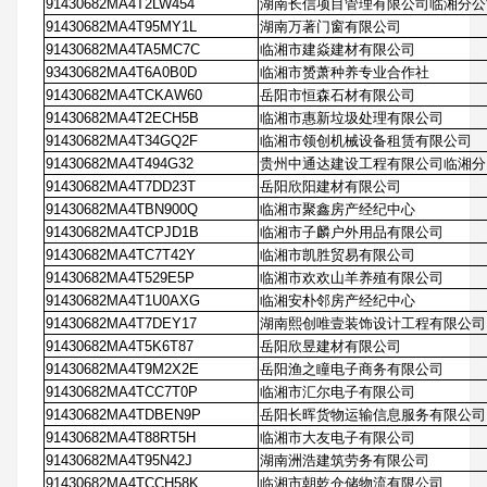
91430682MA4T2LW454
湖南长信项目管理有限公司临湘分公
91430682MA4T95MY1L
湖南万著门窗有限公司
91430682MA4TA5MC7C
临湘市建焱建材有限公司
93430682MA4T6A0B0D
临湘市赟萧种养专业合作社
91430682MA4TCKAW60
岳阳市恒森石材有限公司
91430682MA4T2ECH5B
临湘市惠新垃圾处理有限公司
91430682MA4T34GQ2F
临湘市领创机械设备租赁有限公司
91430682MA4T494G32
贵州中通达建设工程有限公司临湘分
91430682MA4T7DD23T
岳阳欣阳建材有限公司
91430682MA4TBN900Q
临湘市聚鑫房产经纪中心
91430682MA4TCPJD1B
临湘市子麟户外用品有限公司
91430682MA4TC7T42Y
临湘市凯胜贸易有限公司
91430682MA4T529E5P
临湘市欢欢山羊养殖有限公司
91430682MA4T1U0AXG
临湘安朴邻房产经纪中心
91430682MA4T7DEY17
湖南熙创唯壹装饰设计工程有限公司
91430682MA4T5K6T87
岳阳欣昱建材有限公司
91430682MA4T9M2X2E
岳阳渔之瞳电子商务有限公司
91430682MA4TCC7T0P
临湘市汇尔电子有限公司
91430682MA4TDBEN9P
岳阳长晖货物运输信息服务有限公司
91430682MA4T88RT5H
临湘市大友电子有限公司
91430682MA4T95N42J
湖南洲浩建筑劳务有限公司
91430682MA4TCCH58K
临湘市朝乾仓储物流有限公司