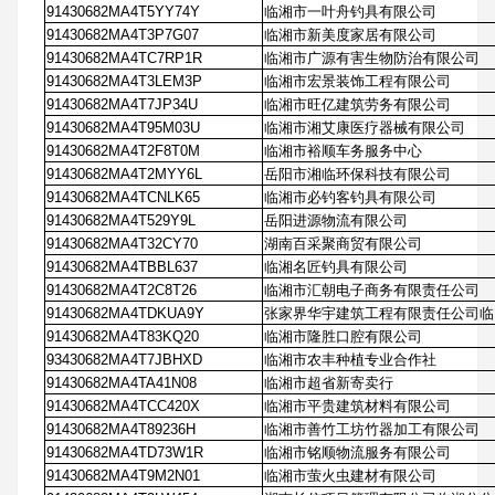
91430682MA4T5YY74Y
临湘市一叶舟钓具有限公司
91430682MA4T3P7G07
临湘市新美度家居有限公司
91430682MA4TC7RP1R
临湘市广源有害生物防治有限公司
91430682MA4T3LEM3P
临湘市宏景装饰工程有限公司
91430682MA4T7JP34U
临湘市旺亿建筑劳务有限公司
91430682MA4T95M03U
临湘市湘艾康医疗器械有限公司
91430682MA4T2F8T0M
临湘市裕顺车务服务中心
91430682MA4T2MYY6L
岳阳市湘临环保科技有限公司
91430682MA4TCNLK65
临湘市必钓客钓具有限公司
91430682MA4T529Y9L
岳阳进源物流有限公司
91430682MA4T32CY70
湖南百采聚商贸有限公司
91430682MA4TBBL637
临湘名匠钓具有限公司
91430682MA4T2C8T26
临湘市汇朝电子商务有限责任公司
91430682MA4TDKUA9Y
张家界华宇建筑工程有限责任公司临
91430682MA4T83KQ20
临湘市隆胜口腔有限公司
93430682MA4T7JBHXD
临湘市农丰种植专业合作社
91430682MA4TA41N08
临湘市超省新寄卖行
91430682MA4TCC420X
临湘市平贵建筑材料有限公司
91430682MA4T89236H
临湘市善竹工坊竹器加工有限公司
91430682MA4TD73W1R
临湘市铭顺物流服务有限公司
91430682MA4T9M2N01
临湘市萤火虫建材有限公司