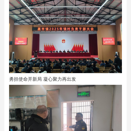
勇担使命开新局 凝心聚力再出发