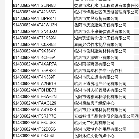
91430682MA4T2EN493
娄底市水利水电工程建设有限责任公
91430682MA4T42N55G
临湘市蜂巢社区供应链管理有限公司
91430682MA4TBPRK4T
临湘市文晟商贸有限公司
91430682MA4T4JWU3N
岳阳市庆凌建筑工程有限公司
91430682MA4T2N4BXU
临湘市余小串餐饮管理有限公司
91430682MA4T7JK59N
湖南珑派装饰设计工程有限公司
91430682MA4TC0X493
湖南兴强竹木制品有限公司
91430682MA4T9XJ6XY
临湘市俊财建筑材料有限公司
91430682MA4T4C865A
临湘市湘源蜂业有限公司
91430682MA4T4XAR7A
临湘雨墨商贸有限公司
93430682MA4T75PR28
临湘市昌泰种养专业合作社
91430682MA4T4N339F
临湘市民立运输有限公司
91430682MA4TA2G61H
临湘正通房地产经纪有限公司
91430682MA4TDH3B73
临湘市树人托管服务有限公司
91430682MA4T66W62N
岳阳市诺雅园林绿化有限公司
91430682MA4TAAG129
临湘启航房产经纪中心
91430682MA4TA41G3B
临湘市启恒建材贸易有限公司
91430682MA4T5RJP7G
安徽科博产品检测研究院有限公司湖
91430682MA4T66UU63
临湘无二钓具有限公司
91430682MA4T32D05G
临湘市双悦户外用品有限公司
91430682MA4T9XJ94L
岳阳沐虹文化传媒中心