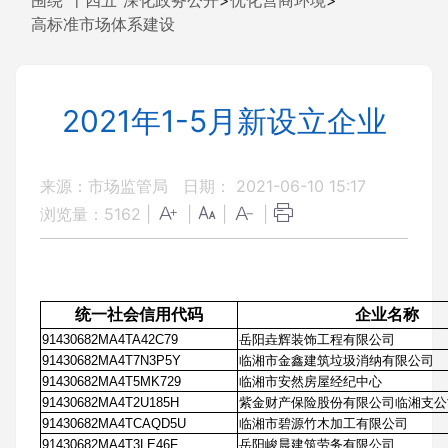
围绕“十四五”深化政务公开
>
优化营商环境
>
高标准市场体系建设
2021年1-5月新设立企业
来源：市场监管局
日期： 2021-06-10 15:17
浏览量：
5162
|
|
|
|
统一社会信用代码
企业名称
91430682MA4TA42C79
岳阳垚辉装饰工程有限公司
91430682MA4T7N3P5Y
临湘市金鑫建筑垃圾消纳有限公司
91430682MA4T5MK729
临湘市安然房屋经纪中心
91430682MA4T2U185H
紫金财产保险股份有限公司临湘支公
91430682MA4TCAQD5U
临湘市碧源竹木加工有限公司
91430682MA4T3LE46F
岳阳峻晨建筑劳务有限公司