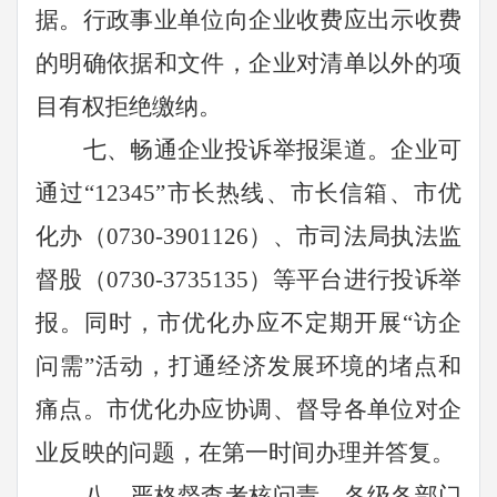
据。行政事业单位向企业收费应出示收费
的明确依据和文件，企业对清单以外的项
目有权拒绝缴纳。
七、畅通企业投诉举报渠道。
企业可
通过
“12345”
市长热线、市长信箱、市优
化办（
0730-3901126
）、市司法局执法监
督股（
0730-3735135
）等平台进行投诉举
报。同时，市优化办应
不定期
开展
“
访企
问需
”
活动，打通经济发展环境的堵点和
痛点。市优化办应
协调、督导
各单位对企
业反映的问题，在第一时间办理并答复。
八、严格督查考核问责。
各级各部门