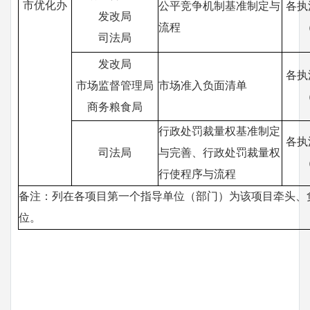
市
优化办
公平竞争机制基准制定与
各执
发改局
流程
司法局
发改局
各执
市场监督管理局
市场准入负面清单
商务粮食局
行政处罚裁量权基准制定
各执
司法局
与完善、行政处罚裁量权
行使程序与流程
备注：列在各项目第一个指导单位（部门）为该项目牵头、
位
。