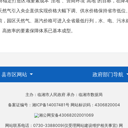
定打造区域要素成本“洼地”、营商环境“高地”的目标，在降
天然气引入央企直供实现价格大幅下调、供水价格保持省市低位
前，园区天然气、蒸汽价格可进入全省最低行列，水、电、污水
、高效率的要素保障体系已基本成型。
县市区网站
政府部门导航
主办：临湘市人民政府
承办：临湘市数据局
备案证编号：湘ICP备14007481号
网站标识码：4306820004
湘公网安备43068202001069
网站联系电话：0730-3388009(仅受理网站建设维护相关事宜)
网