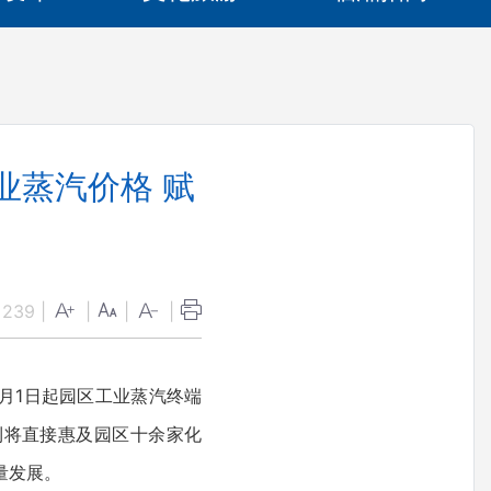
业蒸汽价格 赋
：
239
|
|
|
|
月1日起园区工业蒸汽终端
红利将直接惠及园区十余家化
量发展。