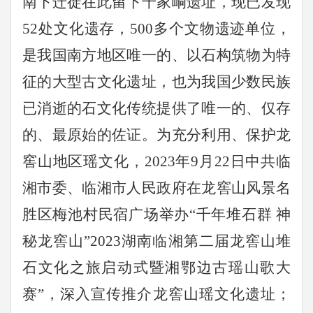
南下迁徙在此留下千家峒遗址，现已发现
52处文化遗存，500多个文物遗迹单位，
是我国南方地区唯一的、以石构筑物为特
征的大型古文化遗址，也为我国少数民族
已消逝的石文化传统提供了唯一的、仅存
的、最原始的佐证。为充分利用、保护龙
窖山地区瑶文化，2023年9月22日中共临
湘市委、临湘市人民政府在龙窖山风景名
胜区梅池村民宿广场举办“千年堆石群 神
秘龙窖山”2023湖南临湘第二届龙窖山堆
石文化之旅启动式暨湘鄂边古瑶山歌大
赛”，深入宣传推介龙窖山瑶文化遗址；