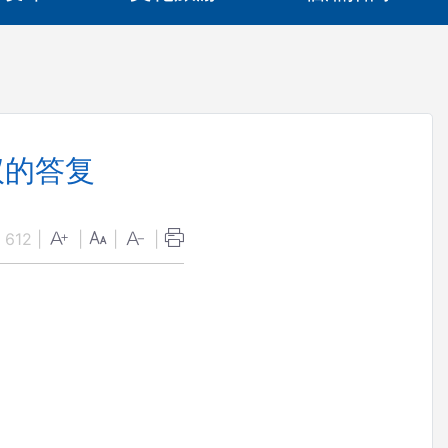
议的答复
：
612
|
|
|
|