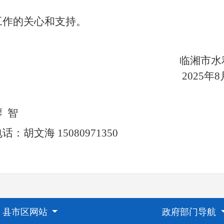
。
工作的关心和支持。
临湘市水利
202
5
年
8
廖
智
电话：胡文海
15080971350
县市区网站
政府部门导航