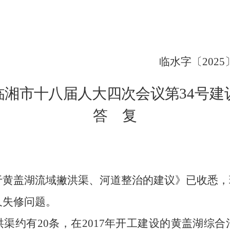
临水字〔
202
5
临湘
市
十八届人大
四
次
会议第
34
号建
答
复
于
黄盖湖流域撇洪渠、河道整治
的建议》已收悉，
久失修问题
。
洪渠约有
20
条，在
2017
年开工建设的黄盖湖综合