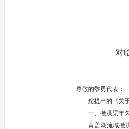
对
尊敬的
黎勇
代表：
您提出的《关
一、
撇洪渠年
黄盖湖流域撇