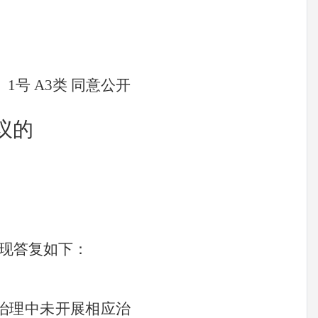
〕
1
号
A3
类
同意公开
议的
现答复如下：
治理中未开展相应治