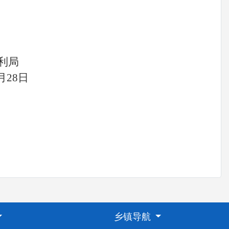
局
月
28
日
乡镇导航