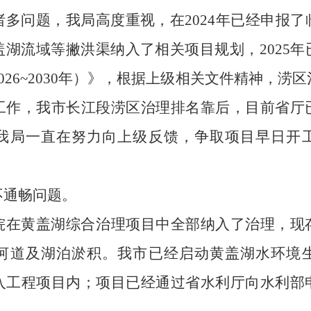
诸多问题，我局高度重视，在
2024
年已经申报了
盖湖流域等撇洪渠纳入了相关项目规划，
2025
年
026~2030
年）》，根据上级相关文件精神，涝区
工作，我市长江段涝区治理排名靠后，目前省厅
我局一直在努力向上级反馈，争取项目早日开
不通畅
问题。
垸在黄盖湖综合治理项目中全部纳入了治理，现
河道及湖泊淤积
。
我市已经启动黄盖湖水环境
入工程项目内；项目已经通过省水利厅向水利部