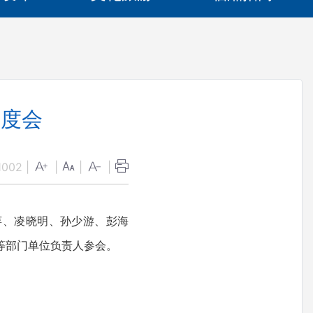
调度会
1002
|
|
|
|
萍、凌晓明、孙少游、彭海
等部门单位负责人参会。