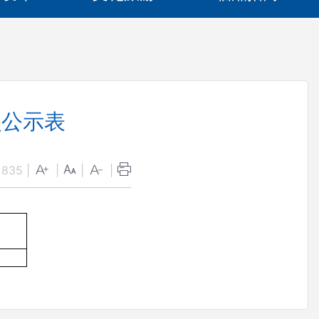
员公示表
：
835
|
|
|
|