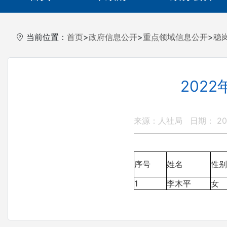
当前位置：
首页
>
政府信息公开
>
重点领域信息公开
>
稳
202
来源：人社局
日期： 202
序号
姓名
性别
1
李木平
女