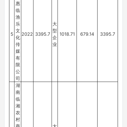
惠
临
渔
乐
大
文
型
5
2022
3395.7
1018.71
679.14
3395.7
化
企
传
业
媒
有
限
公
司
湖
南
临
湘
农
村
商
大