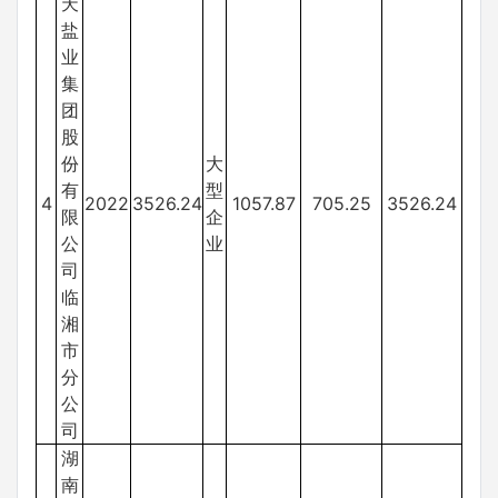
天
盐
业
集
团
股
份
大
有
型
4
2022
3526.24
1057.87
705.25
3526.24
限
企
公
业
司
临
湘
市
分
公
司
湖
南