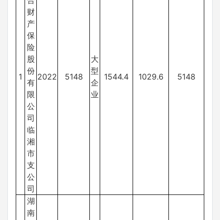
合
财
产
保
险
股
大
份
型
1
2022
5148
1544.4
1029.6
5148
有
企
限
业
公
司
临
湘
市
支
公
司
湖
南