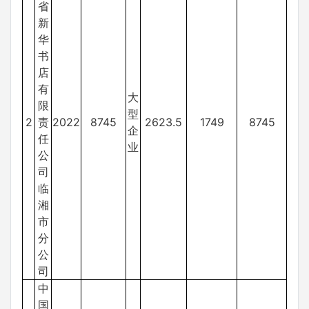
省
新
华
书
店
有
大
限
型
2
责
2022
8745
2623.5
1749
8745
企
任
业
公
司
临
湘
市
分
公
司
中
国