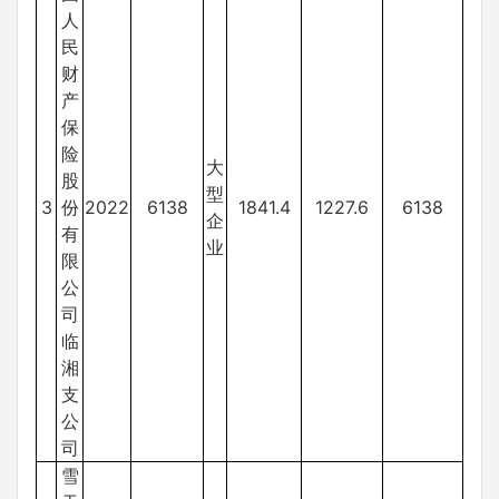
人
民
财
产
保
险
大
股
型
3
份
2022
6138
1841.4
1227.6
6138
企
有
业
限
公
司
临
湘
支
公
司
雪