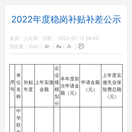
2022年度稳岗补贴补差公示
来源：人社局
日期： 2022-07-13 08:56
浏览量：
1042
|
|
|
|
企
单
业
上年度实
本年度前
序
位
补贴
上年实缴
规
申请金额
缴失业保
次申请金
号
名
年度
金额
模
（元）
险费总额
额（元）
称
划
（元）
分
中
华
联