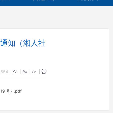
的通知（湘人社
：
854
|
|
|
|
 号）.pdf