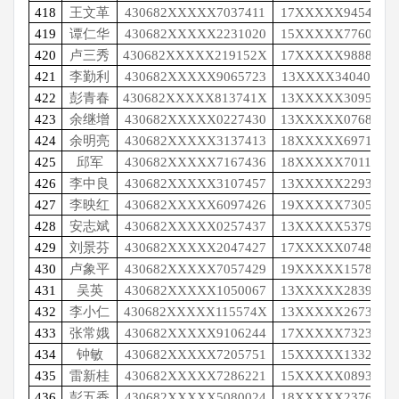
418
王文革
430682XXXXX7037411
17XXXXX9454
419
谭仁华
430682XXXXX2231020
15XXXXX7760
420
卢三秀
430682XXXXX219152X
17XXXXX9888
421
李勤利
430682XXXXX9065723
13XXXX34040
422
彭青春
430682XXXXX813741X
13XXXXX3095
423
余继增
430682XXXXX0227430
13XXXXX0768
424
余明亮
430682XXXXX3137413
18XXXXX6971
425
邱军
430682XXXXX7167436
18XXXXX7011
426
李中良
430682XXXXX3107457
13XXXXX2293
427
李映红
430682XXXXX6097426
19XXXXX7305
428
安志斌
430682XXXXX0257437
13XXXXX5379
429
刘景芬
430682XXXXX2047427
17XXXXX0748
430
卢象平
430682XXXXX7057429
19XXXXX1578
431
吴英
430682XXXXX1050067
13XXXXX2839
432
李小仁
430682XXXXX115574X
13XXXXX2673
433
张常娥
430682XXXXX9106244
17XXXXX7323
434
钟敏
430682XXXXX7205751
15XXXXX1332
435
雷新桂
430682XXXXX7286221
15XXXXX0893
436
彭五香
430682XXXXX5080024
18XXXXX2376