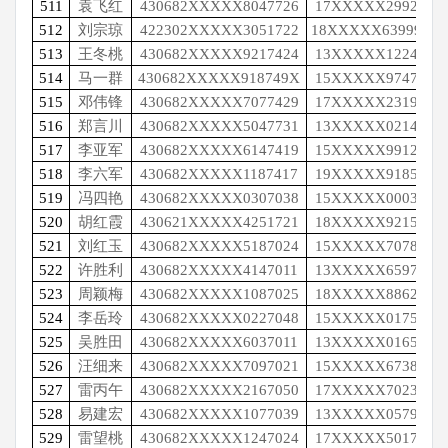
511
袁飞红
430682XXXXX8047726
17XXXXX2992
512
刘宗琼
422302XXXXX3051722
18XXXXX63999
513
王冬桃
430682XXXXX9217424
13XXXXX1224
514
马一群
430682XXXXX918749X
15XXXXX9747
515
邓伟锋
430682XXXXX7077429
17XXXXX2319
516
郑言川
430682XXXXX5047731
13XXXXX0214
517
李亚军
430682XXXXX6147419
15XXXXX9912
518
李六军
430682XXXXX1187417
19XXXXX9185
519
冯四艳
430682XXXXX0307038
15XXXXX0003
520
胡红霞
430621XXXXX4251721
18XXXXX9215
521
刘红玉
430682XXXXX5187024
15XXXXX7078
522
许胜利
430682XXXXX4147011
13XXXXX6597
523
周颖梅
430682XXXXX1087025
18XXXXX8862
524
李岳玲
430682XXXXX0227048
15XXXXX0175
525
吴胜田
430682XXXXX6037011
13XXXXX0165
526
汪细来
430682XXXXX7097021
15XXXXX6738
527
雷丙午
430682XXXXX2167050
17XXXXX7023
528
易建宏
430682XXXXX1077039
13XXXXX0579
529
雷望桃
430682XXXXX1247024
17XXXXX5017