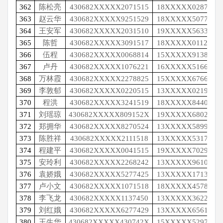
362
陈松亮
430682XXXXX2071515
18XXXXX0287
363
赵云华
430682XXXXX9251529
18XXXXX5077
364
王安军
430682XXXXX2031510
19XXXXX5633
365
陈哲
430682XXXXX3091517
18XXXXX0112
366
伍程
430682XXXXX0068814
15XXXXX9138
367
卢丹
430682XXXXX1076221
16XXXXX5166
368
万林霞
430682XXXXX2278825
15XXXXX6766
369
李敦郁
430682XXXXX0220515
13XXXXX0219
370
程洪
430682XXXXX3241519
18XXXXX8440
371
刘瑶琼
430682XXXXX809152X
19XXXXX6802
372
郑拥华
430682XXXXX8270524
13XXXXX5899
373
陈胜祥
430682XXXXX2111518
13XXXXX5317
374
程建平
430682XXXXX0041515
19XXXXX7029
375
安玲利
430682XXXXX2268242
13XXXXX9610
376
袁娇娥
430682XXXXX5277425
13XXXXX1713
377
卢小文
430682XXXXX1071518
18XXXXX4578
378
李飞龙
430682XXXXX1137450
13XXXXX3622
379
刘红娥
430682XXXXX6277429
13XXXXX6561
380
王生华
430682XXXXX430742X
15XXXXX5297