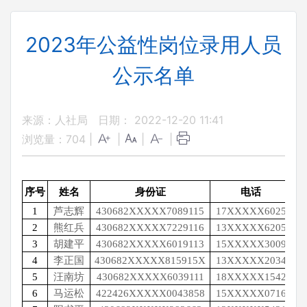
2023年公益性岗位录用人员
公示名单
来源：人社局
日期： 2022-12-20 11:41
浏览量：
704
|
|
|
|
序号
姓名
身份证
电话
1
芦志辉
430682XXXXX7089115
17XXXXX6025
2
熊红兵
430682XXXXX7229116
13XXXXX6205
3
胡建平
430682XXXXX6019113
15XXXXX3009
4
李正国
430682XXXXX815915X
13XXXXX2034
5
汪南坊
430682XXXXX6039111
18XXXXX1542
6
马运松
422426XXXXX0043858
15XXXXX0716