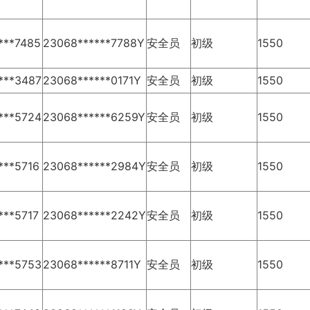
***7485
23068******7788Y
安全员
初级
1550
***3487
23068******0171Y
安全员
初级
1550
***5724
23068******6259Y
安全员
初级
1550
***5716
23068******2984Y
安全员
初级
1550
***5717
23068******2242Y
安全员
初级
1550
***5753
23068******8711Y
安全员
初级
1550