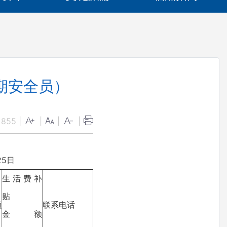
期安全员）
：
855
|
|
|
|
25日
生活费补
贴
额
联系电话
金额