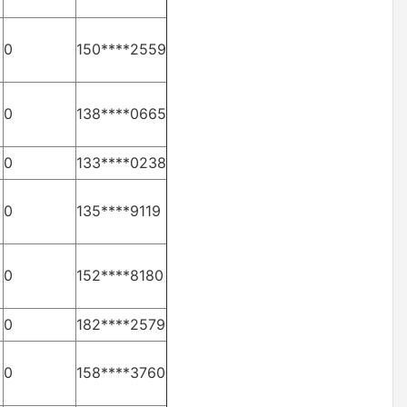
0
150****2559
0
138****0665
0
133****0238
0
135****9119
0
152****8180
0
182****2579
0
158****3760