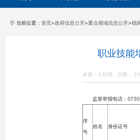
当前位置：
首页
>
政府信息公开
>
重点领域信息公开
>
稳
职业技能
来源：人社局
日期： 202
监督举报电话：0730-3
序
姓名
身份证号
号