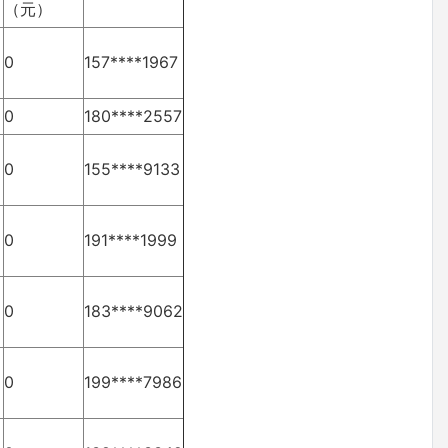
（元）
0
157****1967
0
180****2557
0
155****9133
0
191****1999
0
183****9062
0
199****7986