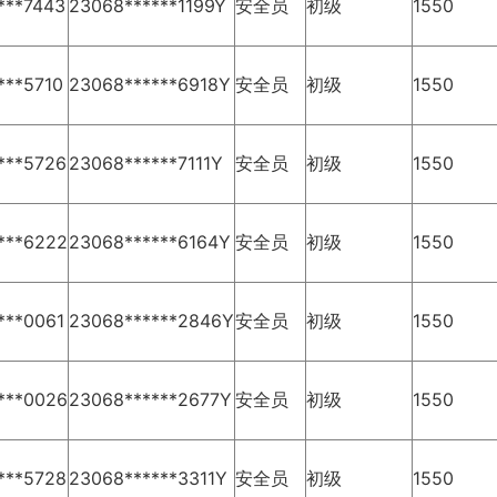
***7443
23068******1199Y
安全员
初级
1550
***5710
23068******6918Y
安全员
初级
1550
***5726
23068******7111Y
安全员
初级
1550
***6222
23068******6164Y
安全员
初级
1550
***0061
23068******2846Y
安全员
初级
1550
***0026
23068******2677Y
安全员
初级
1550
***5728
23068******3311Y
安全员
初级
1550