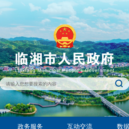
政务服务
互动交流
数