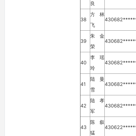
良
方林
38
430682*****
飞
朱金
39
430682*****
荣
李瑶
40
430682*****
玲
陆曼
41
430682*****
雪
陆孝
42
430682*****
军
陈叙
43
430622*****
猛