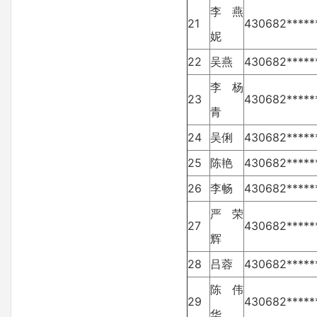
李燕
21
430682*****
妮
22
吴燕
430682*****
李杨
23
430682*****
青
24
吴俐
430682*****
25
陈艳
430682*****
26
李畅
430682*****
严荣
27
430682*****
辉
28
吕蓉
430682*****
陈伟
29
430682*****
华