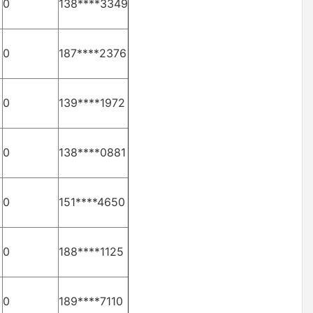
0
138****3349
0
187****2376
0
139****1972
0
138****0881
0
151****4650
0
188****1125
0
189****7110