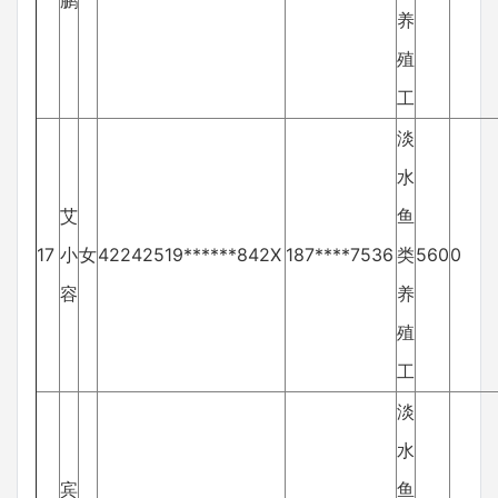
鹏
养
殖
工
淡
水
艾
鱼
17
小
女
42242519******842X
187****7536
类
560
0
容
养
殖
工
淡
水
宾
鱼