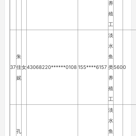
养
殖
工
淡
水
朱
鱼
37
佳
女
43068220******0108
155****6157
类
560
0
妮
养
殖
工
淡
水
孔
鱼