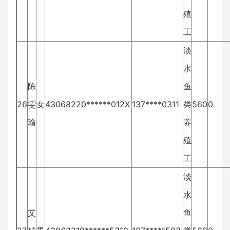
殖
工
淡
水
陈
鱼
26
雯
女
43068220******012X
137****0311
类
560
0
瑜
养
殖
工
淡
水
艾
鱼