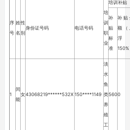
培训补贴
培
补
补贴
序
姓
性
训
身份证号码
电话号码
贴
额（
号
名
别
职
标
浮
业
准
150
淡
水
鱼
闰
1
女
43068219******532X
150****1149
类
560
0
能
养
殖
工