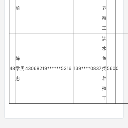
前
养
殖
工
淡
水
陈
鱼
48
学
男
43068219******5316
139****0837
类
560
0
忠
养
殖
工