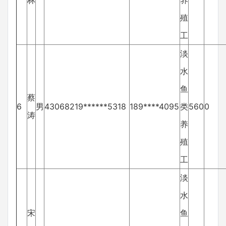
林
养
殖
工
淡
水
鱼
蔡
6
男
43068219******5318
189****4095
类
560
0
涛
养
殖
工
淡
水
宋
鱼