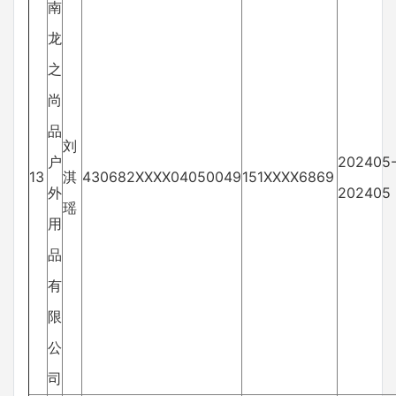
南
龙
之
尚
品
刘
户
202405
13
淇
430682XXXX04050049
151XXXX6869
外
202405
瑶
用
品
有
限
公
司