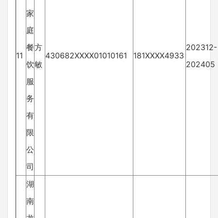
家
庭
餐
方
202312-
11
430682XXXX01010161
181XXXX4933
饮
敏
202405
服
务
有
限
公
司
湖
南