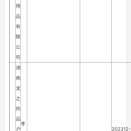
用
品
有
限
公
司
湖
南
龙
之
尚
品
李
户
202312-