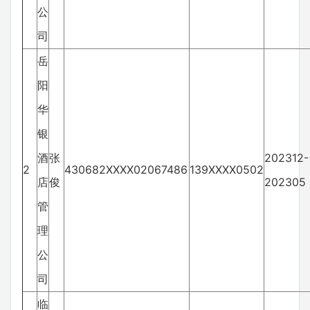
公
司
岳
阳
华
银
酒
张
202312-
2
430682XXXX02067486
139XXXX0502
店
俊
202305
管
理
公
司
临