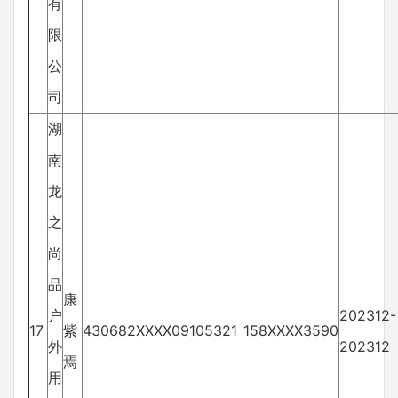
有
限
公
司
湖
南
龙
之
尚
品
康
户
202312-
17
紫
430682XXXX09105321
158XXXX3590
外
202312
焉
用