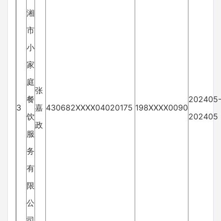
湘
市
小
家
庭
张
餐
202405
3
嘉
430682XXXX04020175
198XXXX0090
饮
202405
政
服
务
有
限
公
司