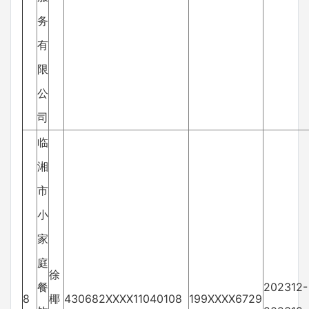
务
有
限
公
司
临
湘
市
小
家
庭
徐
餐
202312-
8
椰
430682XXXX11040108
199XXXX6729