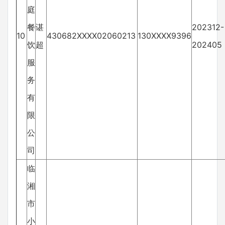
庭
餐
谌
202312-
10
430682XXXX02060213
130XXXX9396
饮
超
202405
服
务
有
限
公
司
临
湘
市
小