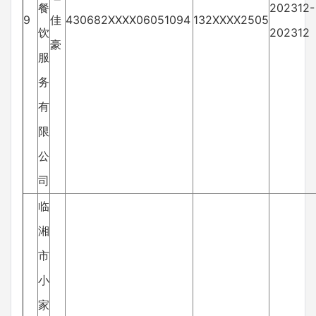
餐
202312-
9
佳
430682XXXX06051094
132XXXX2505
饮
202312
豪
服
务
有
限
公
司
临
湘
市
小
家