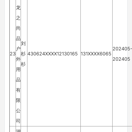
龙
之
尚
品
刘
户
202405
23
杉
430624XXXX12130165
131XXXX6065
外
202405
杉
用
品
有
限
公
司
湖