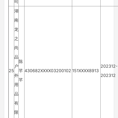
司
湖
南
龙
之
尚
品
陈
户
202312-
25
芊
430682XXXX03200102
151XXXX8913
外
202312
芊
用
品
有
限