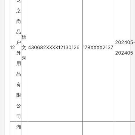
龙
之
尚
品
杨
户
202405
12
文
430682XXXX12130126
178XXXX2137
外
202405
秀
用
品
有
限
公
司
湖