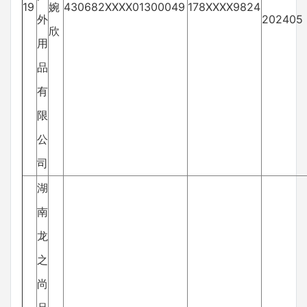
19
婉
430682XXXX01300049
178XXXX9824
外
202405
欣
用
品
有
限
公
司
湖
南
龙
之
尚