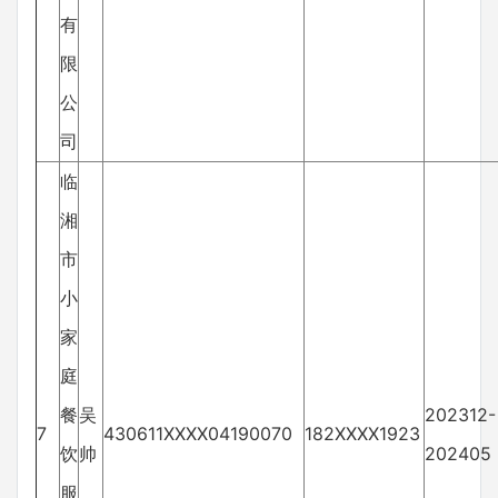
有
限
公
司
临
湘
市
小
家
庭
餐
吴
202312-
7
430611XXXX04190070
182XXXX1923
饮
帅
202405
服