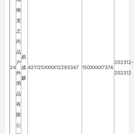
南
龙
之
尚
品
易
户
202312-
24
成
421125XXXX12293347
150XXXX7374
外
202312
嫒
用
品
有
限
公