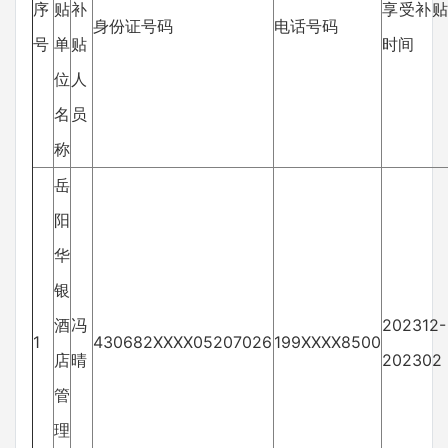
序
贴
补
享受补贴
身份证号码
电话号码
号
单
贴
时间
位
人
名
员
称
岳
阳
华
银
酒
冯
202312-
1
430682XXXX05207026
199XXXX8500
店
晴
202302
管
理