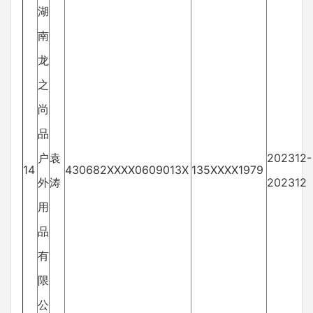
湖
南
龙
之
尚
品
户
袁
202312-
14
430682XXXX0609013X
135XXXX1979
外
涛
202312
用
品
有
限
公