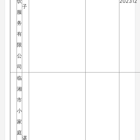
饮
202312
子
服
务
有
限
公
司
临
湘
市
小
家
庭
谌