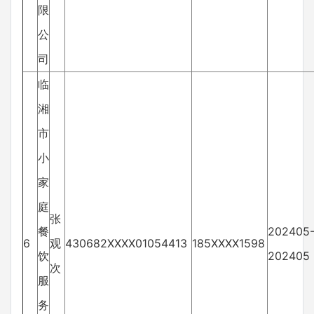
限
公
司
临
湘
市
小
家
庭
张
餐
202405
6
观
430682XXXX01054413
185XXXX1598
饮
202405
次
服
务