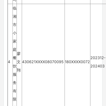
临
湘
市
小
家
庭
廖
餐
202312-
4
文
430621XXXX08070095
180XXXX0072
饮
202403
翔
服
务
有
限