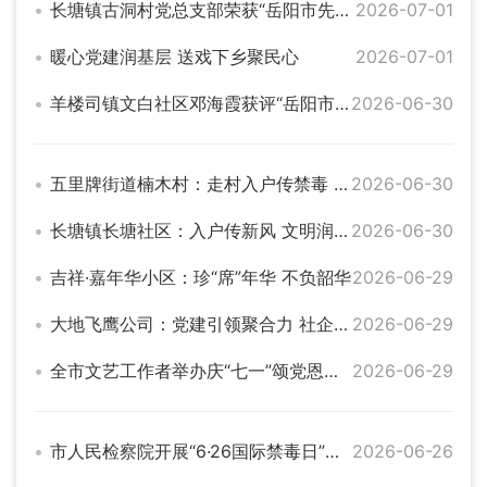
长塘镇古洞村党总支部荣获“岳阳市先进基层党组织”称号
2026-07-01
暖心党建润基层 送戏下乡聚民心
2026-07-01
羊楼司镇文白社区邓海霞获评“岳阳市优秀党务工作者”
2026-06-30
五里牌街道楠木村：走村入户传禁毒 凝心聚力守村居
2026-06-30
长塘镇长塘社区：入户传新风 文明润民心
2026-06-30
吉祥·嘉年华小区：珍“席”年华 不负韶华
2026-06-29
大地飞鹰公司：党建引领聚合力 社企同行践初心
2026-06-29
全市文艺工作者举办庆“七一”颂党恩文艺演出活动
2026-06-29
市人民检察院开展“6·26国际禁毒日”宣传活动
2026-06-26