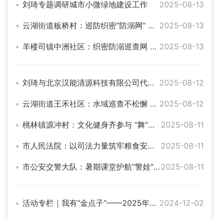
刘琦专题调研城市小微绿地建设工作
2025-08-13
云湖街道板桥村：巡防织密“防溺网” 宣传筑牢“安全堤”
2025-08-13
羊楼司镇中洲社区：织密防溺巡查网 筑牢安全宣传线
2025-08-13
刘琦与北京汉能清源科技有限公司代表洽谈项目合作事宜
2025-08-12
云湖街道王禾社区：水域巡查不松懈 防溺宣讲护平安
2025-08-12
桃林镇源冲村：文化健身齐参与 “舞”出乡村新活力
2025-08-11
市人民法院：以司法力量筑牢粮食安全防线 守护群众的丰收果实
2025-08-11
市公安交警大队：暑期课堂护航“警娃”成长
2025-08-11
活动专栏｜我有“金点子”——2025年湖南省政府工作报告意见建议征集
2024-12-02