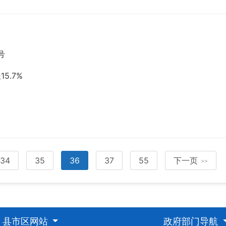
号
5.7%
34
35
36
37
55
下一页
>>
县市区网站
政府部门导航