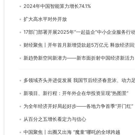
2024年中国智能算力增长74.1%
扩大高水平对外开放
17部门部署开展2025年“一起益企”中小企业服务行
财经聚焦丨开年首月新增贷款超5万亿元 释放经济
新趋势新空间新潜力——新市面折射中国经济新活力
多领域齐头并进促发展 我国节后经济春意浓、动力
新项目、新行程：开年外企在华投资呈现“热图景”
为全年经济开好局起好步——各地力争首季“开门红”
从百分之五增长看定力与信心
中国聚焦丨出圈又出海 “魔童”哪吒的全球跨越