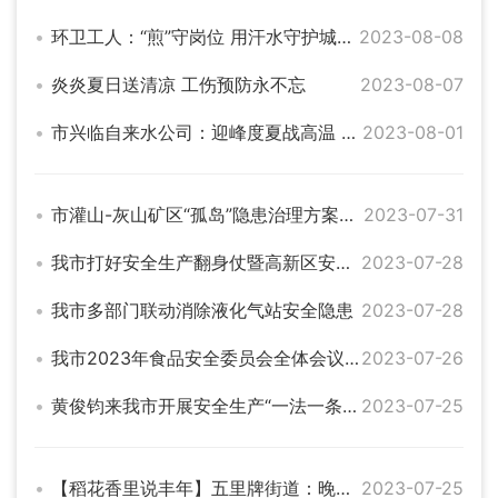
环卫工人：“煎”守岗位 用汗水守护城市“颜值”
2023-08-08
炎炎夏日送清凉 工伤预防永不忘
2023-08-07
市兴临自来水公司：迎峰度夏战高温 多措并举保供水
2023-08-01
市灌山-灰山矿区“孤岛”隐患治理方案审查会召开 王文华 刘琦出席
2023-07-31
我市打好安全生产翻身仗暨高新区安全生产警示教育大会召开 刘琦参加
2023-07-28
我市多部门联动消除液化气站安全隐患
2023-07-28
我市2023年食品安全委员会全体会议召开 刘琦参加
2023-07-26
黄俊钧来我市开展安全生产“一法一条例一规定”执法检查
2023-07-25
【稻花香里说丰年】五里牌街道：晚稻插秧正当时 田间地头披“新绿”
2023-07-25