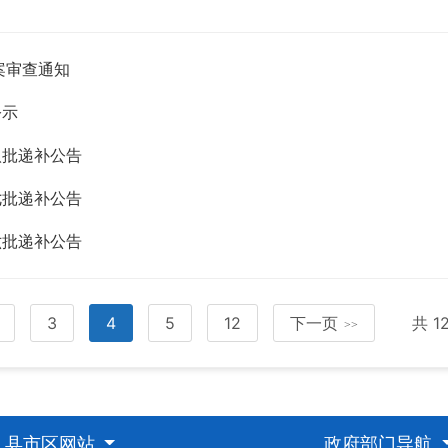
案审查通知
公示
八批递补公告
七批递补公告
六批递补公告
3
4
5
12
下一页
共 
>>
县市区网站
政府部门导航