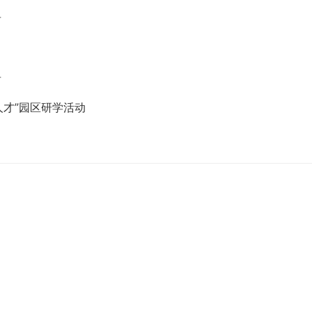
告
告
人才”园区研学活动