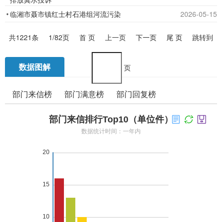
提
临湘市聂市镇红士村石港组河流污染
2026-05-15
高
办
共
1221
条
1
/82页
首 页
上一页
下一页
尾 页
跳转到
事
效
数据图解
页
率，
欢
部门来信榜
部门满意榜
部门回复榜
迎
您
通
过
市
长
信
箱
对
临