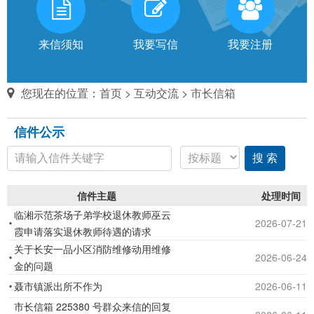
有
话
来信须知
我要写信
我要注册
对
您现在的位置：
首页
>
互动交流
>
市长信箱
市
信件公示
长
说
信件主题
处理时间
信
临湘示范茶场子弟学校退休教师巫云
箱
2026-07-21
霞申请落实退休教师待遇的请求
说
关于长安一品小区消防维修动用维修
明：
2026-06-24
金的问题
1、
聂市镇派出所不作为
2026-06-11
为
市长信箱 225380 号群众来信的回复
进