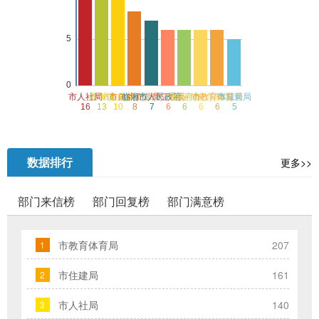
湘
市
政
府
的
发
展
工
作
数据排行
更多>>
提
出
部门来信榜
部门回复榜
部门满意榜
意
见
与
市教育体育局
207
1
建
市住建局
161
2
议；
2、
市人社局
140
3
您