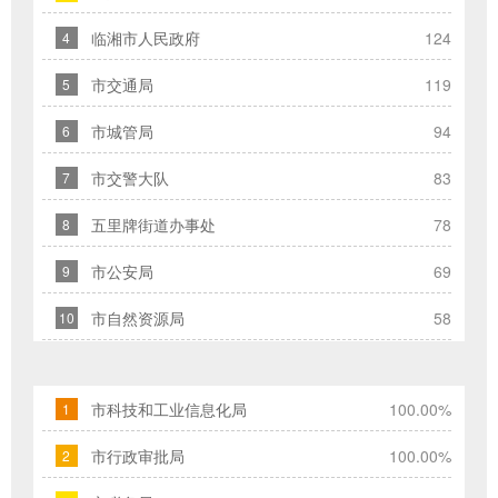
信
临湘市人民政府
124
4
件
类
市交通局
119
5
型；
市城管局
94
6
信
箱
市交警大队
83
7
填
写
五里牌街道办事处
78
8
中
市公安局
69
9
标
红
市自然资源局
58
10
色
*
号
市科技和工业信息化局
100.00%
1
的
为
市行政审批局
100.00%
2
必