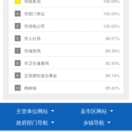
市税务局
100.00%
3
填
项；
市部门单位
100.00%
4
您
市供电公司
100.00%
5
的
信
市人社局
88.57%
6
件
提
市城管局
89.36%
7
交
市卫生健康局
92.45%
8
后，
我
五里牌街道办事处
89.74%
9
们
桃林镇
85.42%
将
10
尽
快
主管单位网站
县市区网站
转
给
政府部门导航
乡镇导航
相