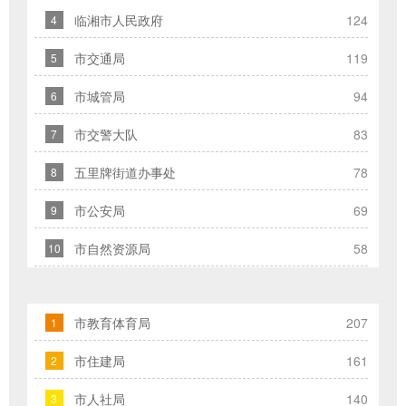
临湘市人民政府
124
4
在
提
市交通局
119
5
交
信
市城管局
94
6
件
市交警大队
83
7
的
时
五里牌街道办事处
78
8
候，
市公安局
69
请
9
根
市自然资源局
58
10
据
实
际
市教育体育局
207
1
情
况
市住建局
161
2
选
市人社局
140
择
3