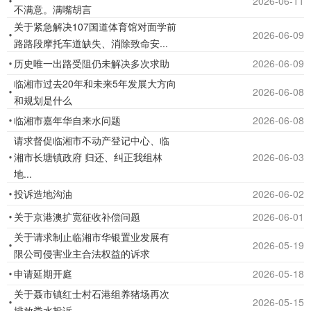
2026-06-11
不满意。满嘴胡言
一
关于紧急解决107国道体育馆对面学前
步
2026-06-09
路路段摩托车道缺失、消除致命安...
提
历史唯一出路受阻仍未解决多次求助
2026-06-09
高
临湘市过去20年和未来5年发展大方向
临
2026-06-08
和规划是什么
湘
市
临湘市嘉年华自来水问题
2026-06-08
政
请求督促临湘市不动产登记中心、临
府
湘市长塘镇政府 归还、纠正我组林
2026-06-03
地...
科
学
投诉造地沟油
2026-06-02
化、
关于京港澳扩宽征收补偿问题
2026-06-01
民
关于请求制止临湘市华银置业发展有
2026-05-19
主
限公司侵害业主合法权益的诉求
化
申请延期开庭
2026-05-18
水
关于聂市镇红士村石港组养猪场再次
平，
2026-05-15
排放粪水投诉