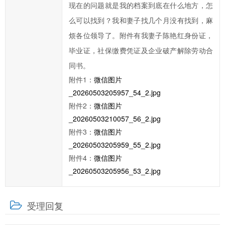
现在的问题就是我的档案到底在什么地方，怎
提
高
么可以找到？我和妻子找几个月没有找到，麻
办
烦各位领导了。附件有我妻子陈艳红身份证，
事
毕业证，社保缴费凭证及企业破产解除劳动合
效
同书。
率，
附件1：
微信图片
欢
_20260503205957_54_2.jpg
迎
附件2：
微信图片
您
_20260503210057_56_2.jpg
通
附件3：
微信图片
过
_20260503205959_55_2.jpg
市
附件4：
微信图片
长
_20260503205956_53_2.jpg
信
箱
对
受理回复
临