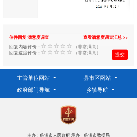
在
提
交
信
信件回复 满意度调查
查看满意度调查汇总 >>
件
回复内容评价：
（非常满意）
的
回复速度评价：
（非常满意）
时
候，
请
主管单位网站
县市区网站
根
据
政府部门导航
乡镇导航
实
际
情
况
选
择
主办：临湘市人民政府
承办：临湘市数据局