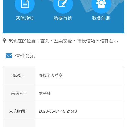
有
话
来信须知
我要写信
我要注册
对
您现在的位置：
首页
>
互动交流
>
市长信箱
> 信件公示
市
信件公示
长
说
标题：
寻找个人档案
信
箱
来信人：
罗平桂
说
明：
1、
来信时间：
2026-05-04 13:21:43
为
进