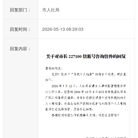
湘
市
回复部门：
市人社局
政
府
回复时间：
2026-05-13 08:29:03
的
发
回复内容：
展
工
作
提
出
意
见
与
建
议；
2、
您