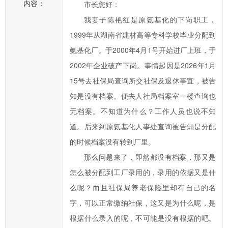
内容：
市长您好：
一
我妻子陈艳红是原氨基化的下岗职工，
步
1999年从湖南省建材高等专科学校毕业分配到
提
高
氨基化厂。于2000年4月1号开始进厂上班，于
临
2002年企业破产下岗。事情起因是2026年1月
湘
15号去社保局查询所交社保及退休事宜，被告
市
知是没有档案。便去人社局档案室一楼查询也
政
无档案。不知道为什么？工作人员也说不知
府
道。后来到原氨基化人事处查询被告知是分配
科
学
的时候档案没有转到厂里。
化、
那么问题来了，即然都没有档案，那又是
民
怎么被分配到工厂录用的，录用的依据又是什
主
么呢？而且社保局养老保险里却有自己的名
化
字，可以正常缴纳社保，这又是为什么呢，是
水
根据什么录入的呢，不可能是没有根据的吧。
平，