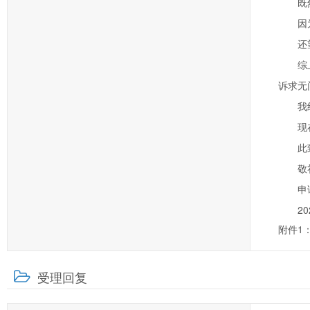
既
因
还
综
诉求无
我
现
此
敬
申
2
附件1
受理回复