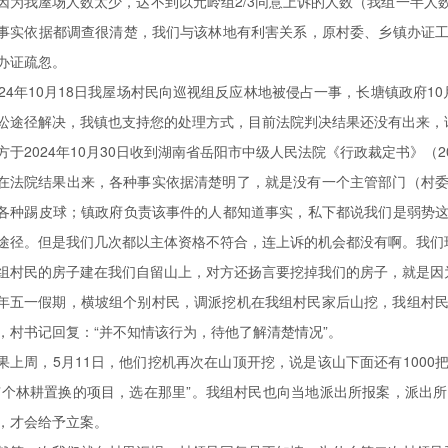
因为我屋场人数太少，达不到以元岭组2/3同意上诉的人数（我组一半人
事实依据都调查很清楚，我们与该林地有利害关系，原村委、乡镇办证
办证疏忽。
024年10月18日我屋场村民向巡视组反应林地被侵占一事，长塘镇政府1
讼途径解决，我镇也支持您的处理方式，目前法院判决结果还没有出来，
方于2024年10月30日收到湖南省岳阳市中级人民法院《行政裁定书》（20
在法院结果出来，各种事实依据清楚明了，就是没有一个主管部门（村
各种踢皮球；镇政府负责该事件的人都知道事实，私下都说我们是弱势
途径。但是我们几次都以主体资格不符合，连上诉的机会都没有啊。我们
组村民的房子建在我们自留山上，对方还扬言要挖掉我们的房子，就是因
年五一假期，横坡组个别村民，调派挖机在我组村民家后山挖，我组村
，村书记回复：“并不知情该行为，待他了解清楚情况”。
果上周，5月11日，他们挖机再次在山顶开挖，说是该山下面还有100
有个林耕置换的项目，选在那里”。我组村民也向当地派出所报案，派出
，才会给予立案。