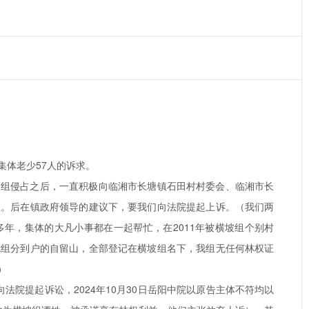
集体老少57人的诉求。
横坡组侵占之后，一直积极向临湘市长塘镇石田村村委会、临湘市长
理。后在镇政府领导的建议下，要我们向法院提起上诉。（我们两
年，集体的大凡小事都在一起帮忙，在2011年被横坡组个别村
我组分到户的自留山，全部登记在横坡组名下，我组无任何林权证
）
向法院提起诉讼，2024年10月30日岳阳中院以原告主体不符均以