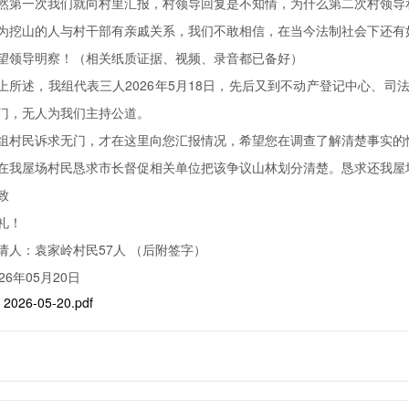
然第一次我们就向村里汇报，村领导回复是不知情，为什么第二次村领导
为挖山的人与村干部有亲戚关系，我们不敢相信，在当今法制社会下还有
望领导明察！（相关纸质证据、视频、录音都已备好）
上所述，我组代表三人2026年5月18日，先后又到不动产登记中心、
门，无人为我们主持公道。
组村民诉求无门，才在这里向您汇报情况，希望您在调查了解清楚事实的
在我屋场村民恳求市长督促相关单位把该争议山林划分清楚。恳求还我屋
致
礼！
请人：袁家岭村民57人 （后附签字）
026年05月20日
：
2026-05-20.pdf