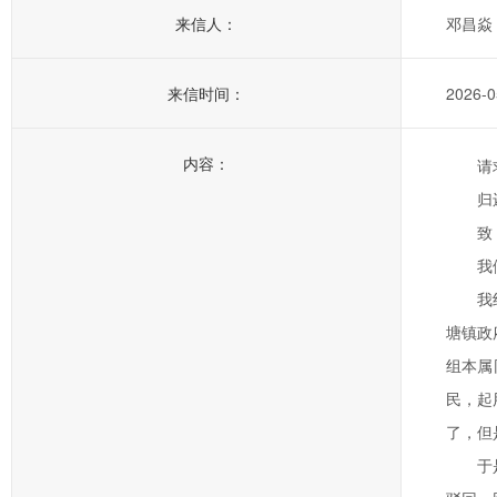
来信人：
邓昌焱
来信时间：
2026-0
内容：
请
归
致
我
我
塘镇政
组本属
民，起
了，但
于