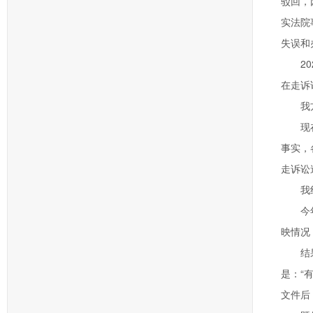
驳回，
实法院
失误和
2
在走诉
我
现
事实，
走诉讼
我
今
映情况
结
是：“
文件后