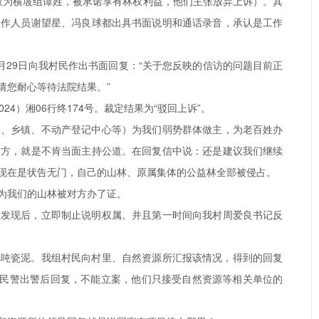
数为横坡组谭姓，被承诺享有林权利益，他们主张放弃上诉）。其
工作人员谢望星、冯良球都出具书面说明和通话录音，承认是工作
0月29日向我村民作出书面回复：“关于您反映的信访的问题目前正
请您耐心等待法院结果。”
24）湘06行终174号。裁定结果为“驳回上诉”。
委、乡镇、不动产登记中心等）为我们弱势群体做主，为老百姓办
这方，就是不肯当面主持公道。在回复信中说：还是建议我们继续
现在是状告无门，自己的山林、原属集体的公益林全部被侵占。
为我们的山林被对方办了证。
民发现后，立即制止说明权属。并且第一时间向我村周爱良书记反
0把吨瓷泥。我组村民向村里、自然资源所汇报该情况，得到的回复
所民警出警后回复，不能立案，他们只接受自然资源等相关单位的