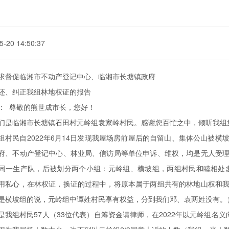
5-20 14:50:37
求督促临湘市不动产登记中心、临湘市长塘镇政府
还、纠正我组林地权证的报告
： 尊敬的熊世成市长，您好！
们是临湘市长塘镇石田村元岭组袁家岭村民。感谢您百忙之中，倾听我组
组村民自2022年6月14日发现我屋场房前屋后的自留山、集体公山被
府、不动产登记中心、林业局、信访局等单位申诉、维权，均是无人受
同一生产队，后被划分两个小组：元岭组、横坡组，两组村民和睦相处多
用私心，在林权证，换证的过程中，将原本属于两组共有的林地山权和
是横坡组的说，元岭组中谭姓村民享有权益，分到我们邓、袁两姓没有。
是我组村民57人（33位代表）自筹资金请律师，在2022年以元岭组名义