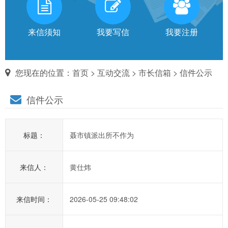
有
话
来信须知
我要写信
我要注册
对
您现在的位置：
首页
>
互动交流
>
市长信箱
> 信件公示
市
信件公示
长
说
标题：
聂市镇派出所不作为
信
箱
来信人：
黄仕炜
说
明：
1、
来信时间：
2026-05-25 09:48:02
为
进