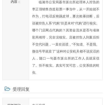
内容：
临湘市公安局聂市派出所处理本人控告的
一
李正强销售伪造彩票一事当中，从一开始就不
步
作为，打电话反映踢皮球，屡次粗暴挂断，后
提
高
说被控告人系“代购”但是未对“代购”进行核实。
临
哪个门店网点代购的？其资金流水是否与省体
湘
彩局相符，完全没核实。且被控告人到案后拒
市
不交代问题，一直在说谎，“不知道、不是我、
政
微信号早就卖了”这种对公安机关都不说实话的
府
人，随口一句聂市派出所的工作人员就采信
科
学
了。拒不核实。真实可笑可悲，公安系统的蛀
化、
虫.
民
主
受理回复
化
水
平，