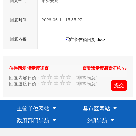
回复部门：
市公安局
提
高
办
回复时间：
2026-06-11 15:35:27
事
效
回复内容：
市长信箱回复.docx
率，
欢
迎
您
信件回复 满意度调查
查看满意度调查汇总 >>
通
回复内容评价：
（非常满意）
过
回复速度评价：
（非常满意）
市
长
信
主管单位网站
县市区网站
箱
政府部门导航
乡镇导航
对
临