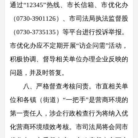
通过
“12345”
热线、市长信箱、市优化办
（
0730-3901126
）、市司法局执法监督股
（
0730-3735135
）等平台进行投诉举报。
市优化办应不定期开展
“
访企问需
”
活动，
积极
协调、督导
相关
单位办理企业反映的
问题
，
并
及时
答复。
八、严格督查考核问责。
市直
相关
单
位
和
各镇（街道）
“
一把手
”
是营商环境的
第一责任人，涉企
行政检查
行为
将
纳入优
化营商环境绩效考核。市
司法局将会同市