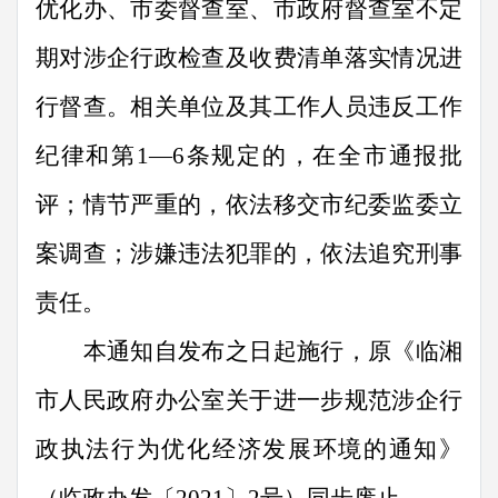
优化办
、
市委督查室、
市政府督查室
不定
期对涉企行政检查及收费清单落实情况进
行督查。相关单位及其工作人员违反工作
纪律和第
1
—
6
条规定的，
在
全市通报批
评；情节严重的，依法移交
市纪委监委
立
案调查；涉嫌
违法
犯罪的，依法追究刑事
责任。
本通知自发布之日起施行，原《临湘
市人民政府办公室
关于进一步规范涉企行
政执法行为优化经济发展环境的通知
》