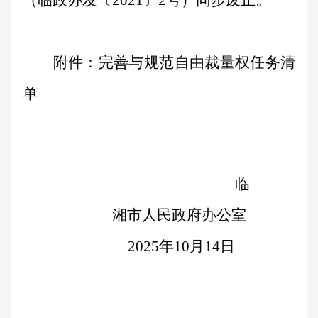
（临政办发〔
2021
〕
2
号）同步废止。
附件：完善与规范自由裁量权任务清
单
临
湘市人民政府办公室
2025
年
10
月
14
日