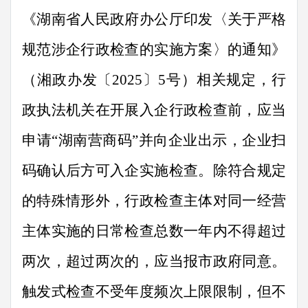
《湖南省人民政府办公厅印发
〈
关于严格
规范涉企行政检查的实施方案
〉
的通知》
（
湘政办发〔
2025
〕
5
号
）相关
规定，行
政执法机关
在开展
入企行政检查前，应当
申请
“
湖南营商码
”
并向企业出示，企业扫
码确认后方可入企实施检查。除符合规定
的特殊情形外，行政检查主体对同一经营
主体实施的日常检查总数一年内不得超过
两次，超过两次的
，
应当报
市
政府同意。
触发式检查不受年度频次上限限制，但不