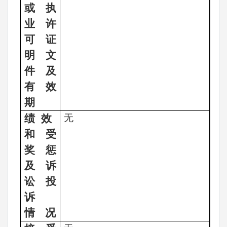
或执
业许
可证
明文
件及
有效
期
绩
效
无
和受
奖惩
及诉
讼投
诉
情
况