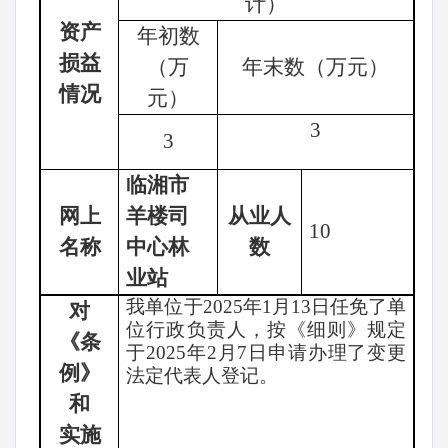
计）
资产
年初数
损益
（万
年末数（万元）
情况
元）
3
3
临湘市
网上
羊楼司
从业人
10
名称
中心林
数
业站
我单位于
2025年1月13日任免了单
对
位行政负责人，按《细则》规定
《条
于2025年2月7日申请办理了变更
例》
法定代表人登记。
和
实施