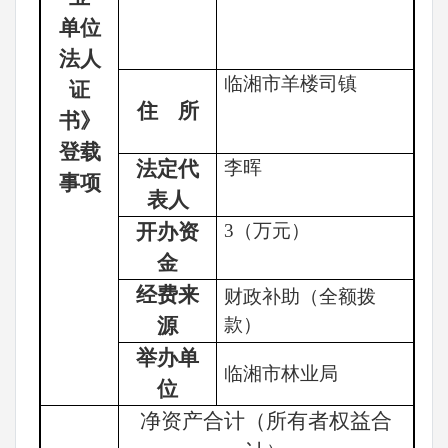
单位
法人
临湘市羊楼司镇
证
住
所
书》
登载
法定代
李晖
事项
表人
开办资
3
（万元）
金
经费来
财政补助（全额拨
源
款）
举办单
临湘市林业局
位
净资产合计（所有者权益合