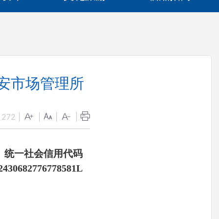
长安市场管理所
：
272
|
|
|
|
统一社会信用代码
2430682776778581L