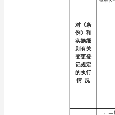
我单位
对《条
例》和
实施细
则有关
变更登
记规定
的执行
情
况
一、工