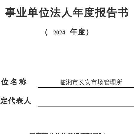
事业单位法人年度报告书
（
年度）
2024
位
名
称
临湘市长安市场管理所
法
定代表
人