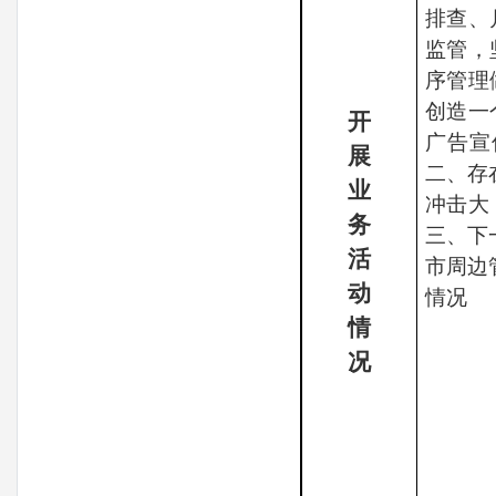
排查、
监管，
序管理
创造一
开
广告宣
展
二、存
业
冲击大
务
三、下
活
市周边
动
情况
情
况