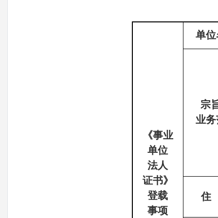
单位
宗
业务
《事业
单位
法人
证书》
登载
住
事项