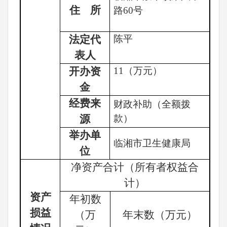
住
所
路
60号
法定代
陈平
表人
开办资
11
（万元）
金
经费来
财政补助（全额拨
源
款）
举办单
临湘市卫生健康局
位
净资产合计（所有者权益合
计）
资产
年初数
损益
（万
年末数（万元）