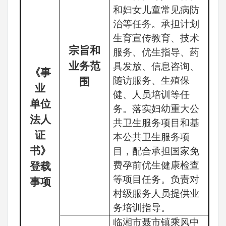
和妇女儿童常见病防
治等任务。承担计划
生育宣传教育、技术
宗旨和
服务、优生指导、药
业务范
具发放、信息咨询、
《事
随访服务、生殖保
围
业
健、人员培训等任
单位
务。落实妇幼重大公
法人
共卫生服务项目和基
证
本公共卫生服务项
书》
目，配合承担国家免
费孕前优生健康检查
登载
等项目任务。负责对
事项
村级服务人员提供业
务培训指导。
临湘市聂市镇乘风中