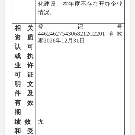
化建设。本年度不存在开办企业
情况。
登记号
相关
44624627543068212C2201 有效
资质
期2026年12月31日
认可
或执
业许
可证
明文
件及
有效
期
绩
效
无
和受