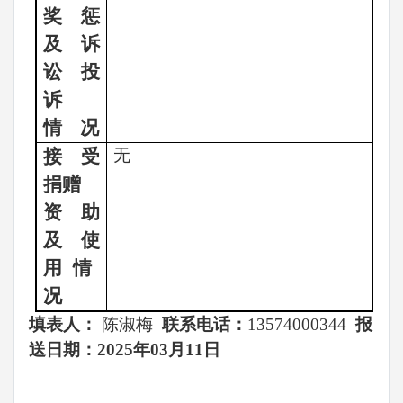
奖惩
及诉
讼投
诉
情
况
接受
无
捐赠
资助
及使
用
情
况
填表人：
陈淑梅
联系电话：
13574000344
报
送日期：
2025年03月11日