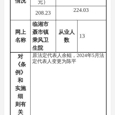
情况
元）
224.03
208.23
临湘市
网上
聂市镇
从业人
13
名称
乘风卫
数
生院
原法定代表人余鲲，
2024年5月法
对
定代表人变更为陈平
《条
例》
和
实施
细
则有
关