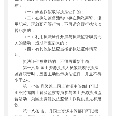
布
：
（一）弄虚作假取得
执法证件
的；
（二）在
执法监督
活动中
存在
徇私舞弊、滥
用职权、玩忽职守等行为，不再适合
履行执法监
督职责
的；
（三）利用
执法
证
件开展
与
执法监督
职责无
关
的
活动，造成严重后果的；
（四）
有
其他依法应当
撤销执法证件情形
的。
执法证件被撤销的，不得再重新申领。
第十六条
国土资源执法人员依法履行执法
监督职责时，应当主动出示执法证件，并且不得
少于2人。
第十七条
县级以上国土资源主管部门可以
组织特邀国土资源监察专员参与国土资源执法监
督活动，为国土资源执法监督工作提供意见和建
议。
第十八条
市、县国土资源主管部门可以根