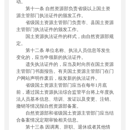
动。
第
十一条
自然资源部负责省级
以上
国土资
源
主管部门执法证件
的颁发工作
。
省
级
国土资源主管部门负责市、县国土资源
主管部门执法证件的
颁发工作。
国土资源
执法证件
的样式
，
由自然资源部
规
定
。
第
十二
条
单位名称、
执法人员
信息
等
发生
变化的
，
应当
申领新的执法证件。
遗失执法证件
的，应当及时向所在国土资源
主管部门书面报告。
有关
国土资源主管部门在门
户网站声明作废后，
核发新的执法证件
。
省级
国土资源主管部门应当
在
每年1月底
前
，
通过国土资源
执法综合监管平台
将上年
度执
法人员
基本信息、培训、发证
以及
变更
、注销、
撤销
等情况报自然资源部备案。
自然资源部和省级
国土资源主管部门应当结
合备案情况
定期
审验相关信息。
第
十三
条
因调离、辞职、退休或者其他
情