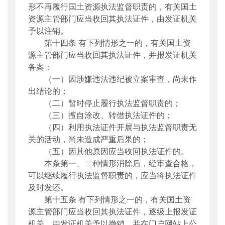
形
不再
履行
国土资源
执法监督职责
的，
有关
国土
资源主管部门应当收回其
执法证件
，
由发证机关
予以
注销
。
第十
四
条
有下列情形之一的，
有关
国土资
源主管部门应当
收回其执法证件，并报发证机关
备案
：
（一）因涉嫌违法违纪被立案审查，尚未
作
出结论的；
（二）暂时停止履行
执法监督
职责的；
（
三
）擅自涂改、转借
执法证件
的；
（
四
）利用
执法证件开展
与
执法监督
职责无
关
的
活动，尚未造成严重后果的；
（
五
）
因
其他原因应当
收回执法证件
的。
本条第一、二种情形消除后，经审查合格，
可以
继续履行
执法监督
职责的，应
当
将
执法证件
及时发还。
第
十五
条
有下列情形之一的
，有关
国土资
源主管部门应当收回
其执法证件
，逐级上报发证
机关，
由发证机关
予以
撤销，并在门户网站上公