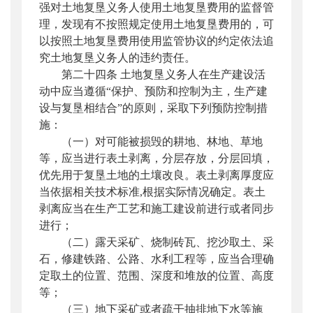
强对土地复垦义务人使用土地复垦费用的监督管
理，发现有不按照规定使用土地复垦费用的，可
以按照土地复垦费用使用监管协议的约定依法追
究土地复垦义务人的违约责任。
第二十四条 土地复垦义务人在生产建设活
动中应当遵循“保护、预防和控制为主，生产建
设与复垦相结合”的原则，采取下列预防控制措
施：
（一）对可能被损毁的耕地、林地、草地
等，应当进行表土剥离，分层存放，分层回填，
优先用于复垦土地的土壤改良。表土剥离厚度应
当依据相关技术标准,根据实际情况确定。表土
剥离应当在生产工艺和施工建设前进行或者同步
进行；
（二）露天采矿、烧制砖瓦、挖沙取土、采
石，修建铁路、公路、水利工程等，应当合理确
定取土的位置、范围、深度和堆放的位置、高度
等；
（三）地下采矿或者疏干抽排地下水等施