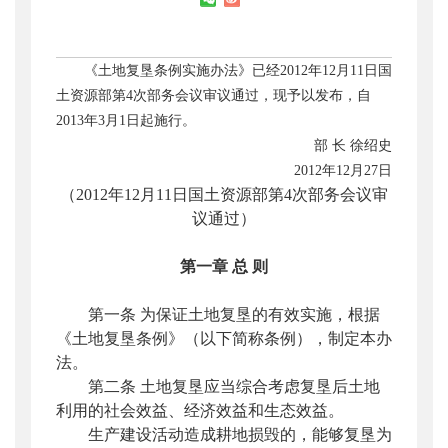
《土地复垦条例实施办法》已经
2012
年
12
月
11
日国
土资源部第
4
次部务会议审议通过，现予以发布，自
2013
年
3
月
1
日起施行。
部
长
徐绍史
2012
年
12
月
27
日
（2012年12月11日国土资源部第4次部务会议审
议通过）
第一章
总
则
第一条 为保证土地复垦的有效实施，根据
《土地复垦条例》（以下简称条例），制定本办
法。
第二条 土地复垦应当综合考虑复垦后土地
利用的社会效益、经济效益和生态效益。
生产建设活动造成耕地损毁的，能够复垦为