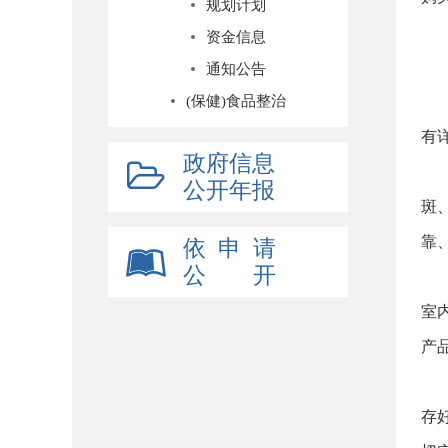
规划计划
二
资金信息
通知公告
(保健)食品整治
三
有
政府信息
四
公开年报
斑
靠
依 申 请
公 开
五
室
产
六
存