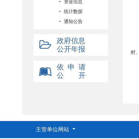
资金信息
统计数据
通知公告
政府信息
公开年报
村
依 申 请
公 开
主管单位网站