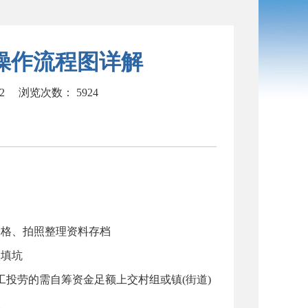
操作流程图详解
42
浏览次数：
5924
表格、拍照整理资料存档
装填坑
工投劳的需自筹资金足额上交村组或镇(街道)
查