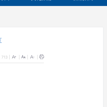
算
：
713
|
|
|
|