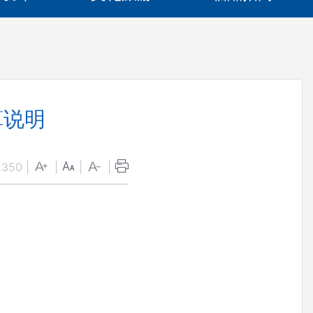
算说明
2350
|
|
|
|