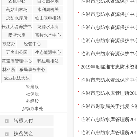
临湘市忠防水资源保护中心
农机中心
白石园林场
药姑山林场
水利局机关
临湘市忠防水资源保护中心
忠防水库所
铁山咀电排站
长江大堤养护中心
龙源水库所
临湘市忠防水资源保护中心
团湾水库
畜牧水产中心
临湘市忠防水资源保护中心
扶贫办
经管中心
五尖山公园
生态能源中心
临湘市忠防水资源保护中心
黄盖湖管理中心
鸭栏电排站
2019年度临湘市忠防水
林科所
移民事务中心
农业执法大队
临湘市忠防水资源保护中心
经建股
临湘市忠防水库管理所20
社保股
外经股
临湘市财政局关于批复临湘
乡镇办事处
临湘市忠防水库管理所20
转移支付
临湘市忠防水库管理所20
扶贫资金